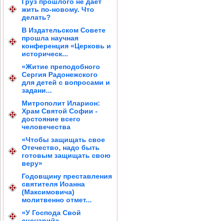
Груз прошлого не дает
жить по-новому. Что
делать?
В Издательском Совете
прошла научная
конференция «Церковь и
историческ...
«Житие преподобного
Сергия Радонежского
для детей с вопросами и
задани...
Митрополит Иларион:
Храм Святой Софии -
достояние всего
человечества
«Чтобы защищать свое
Отечество, надо быть
готовым защищать свою
веру»
Годовщину преставления
святителя Иоанна
(Максимовича)
молитвенно отмет...
«У Господа Свой
сценарий»