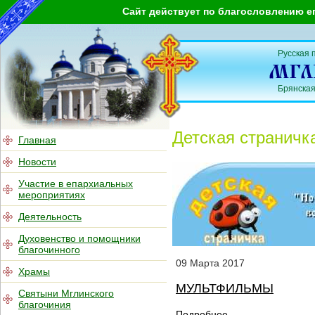
Сайт действует по благословлению е
Русская 
Брянская
Детская страничк
Главная
Новости
Участие в епархиальных
мероприятиях
Деятельность
Духовенство и помощники
благочинного
09
Марта
2017
Храмы
МУЛЬТФИЛЬМЫ
Святыни Мглинского
благочиния
Подробнее