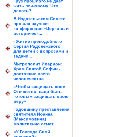
Груз прошлого не дает
жить по-новому. Что
делать?
В Издательском Совете
прошла научная
конференция «Церковь и
историческ...
«Житие преподобного
Сергия Радонежского
для детей с вопросами и
задани...
Митрополит Иларион:
Храм Святой Софии -
достояние всего
человечества
«Чтобы защищать свое
Отечество, надо быть
готовым защищать свою
веру»
Годовщину преставления
святителя Иоанна
(Максимовича)
молитвенно отмет...
«У Господа Свой
сценарий»