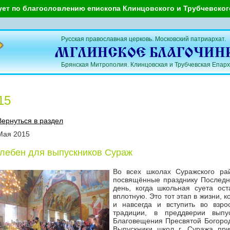
ует по благословлению епископа Клинцовского и Трубчевско
Русская православная церковь. Московский патриархат.
Брянская Митрополия. Клинцовская и Трубчевская Епарх
15
Вернуться в раздел
Мая
2015
лебен для выпускников Сураж
Во всех школах Суражского ра
посвящённые празднику Последне
день, когда школьная суета ост
вплотную. Это тот этап в жизни, к
и навсегда и вступить во взр
традиции, в преддверии выпу
Благовещения Пресвятой Богород
Выпускники школ г. Суража пр