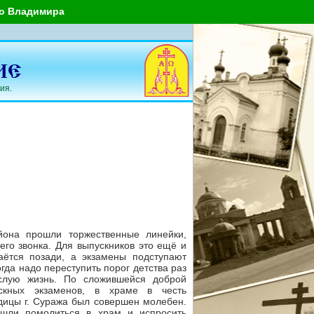
го Владимира
ия.
йона прошли торжественные линейки,
го звонка. Для выпускников это ещё и
аётся позади, а экзамены подступают
огда надо переступить порог детства раз
ослую жизнь. По сложившейся доброй
скных экзаменов, в храме в честь
ицы г. Суража был совершен молебен.
ишли помолиться в храм и испросить