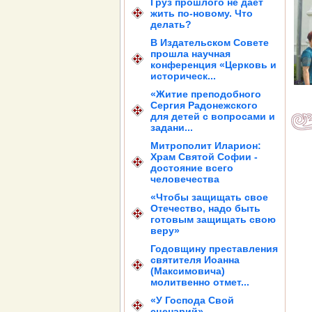
Груз прошлого не дает
жить по-новому. Что
делать?
В Издательском Совете
прошла научная
конференция «Церковь и
историческ...
«Житие преподобного
Сергия Радонежского
для детей с вопросами и
задани...
Митрополит Иларион:
Храм Святой Софии -
достояние всего
человечества
«Чтобы защищать свое
Отечество, надо быть
готовым защищать свою
веру»
Годовщину преставления
святителя Иоанна
(Максимовича)
молитвенно отмет...
«У Господа Свой
сценарий»