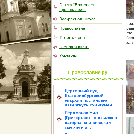
Газета "Благовест
православия"
Воскресная школа
пож
Православие
рав
это
Фотогалерея
бла
зав
Гостевая книга
Контакты
Православие.ру
Церковный суд
Екатеринбургской
епархии постановил
извергнуть схиигумен...
Иеромонах Нил
(Григорьев) - о ссылке в
лагерях, клинической
смерти и я...