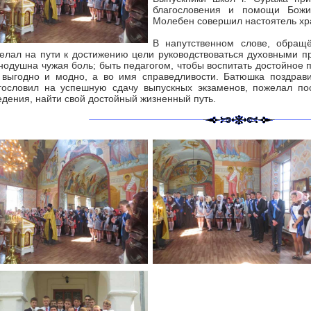
благословения и помощи Божи
Молебен совершил настоятель х
В напутственном слове, обращ
елал на пути к достижению цели руководствоваться духовными пр
нодушна чужая боль; быть педагогом, чтобы воспитать достойное 
 выгодно и модно, а во имя справедливости. Батюшка поздрав
гословил на успешную сдачу выпускных экзаменов, пожелал п
едения, найти свой достойный жизненный путь.