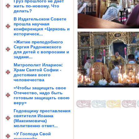
Груз прошлого не дает
жить по-новому. Что
делать?
В Издательском Совете
прошла научная
конференция «Церковь и
историческ...
«Житие преподобного
Сергия Радонежского
для детей с вопросами и
задани...
Митрополит Иларион:
Храм Святой Софии -
достояние всего
человечества
«Чтобы защищать свое
Отечество, надо быть
готовым защищать свою
веру»
Годовщину преставления
святителя Иоанна
(Максимовича)
молитвенно отмет...
«У Господа Свой
сценарий»