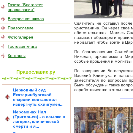
Газета "Благовест
православия"
Воскресная школа
Святитель не оставил посл
Православие
христианина. Он через своё 
обстоятельствах. Молясь С
Фотогалерея
называет образцом и правило
не хватает, чтобы войти в Ца
Гостевая книга
По благословению Святейше
Контакты
Николая, архиепископа Мир
особые прошения и молитвы 
По завершении Богослужени
Православие.ру
Василий Климчука и началь
заместителя по вопросам п
Были обсуждены также вопро
соработничестве в этом напр
Церковный суд
Екатеринбургской
епархии постановил
извергнуть схиигумен...
Иеромонах Нил
(Григорьев) - о ссылке в
лагерях, клинической
смерти и я...