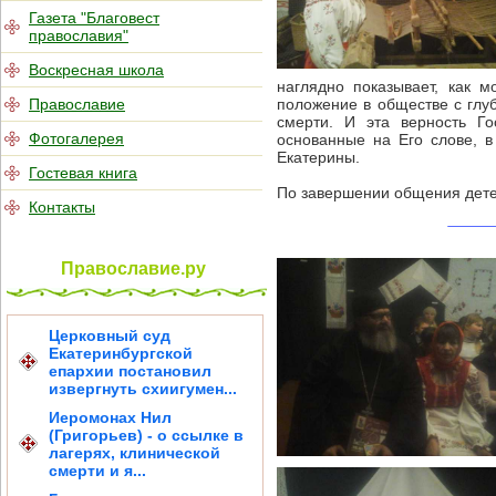
Газета "Благовест
православия"
Воскресная школа
наглядно показывает, как м
Православие
положение в обществе с глуб
смерти. И эта верность Го
Фотогалерея
основанные на Его слове, 
Екатерины.
Гостевая книга
По завершении общения детей
Контакты
Православие.ру
Церковный суд
Екатеринбургской
епархии постановил
извергнуть схиигумен...
Иеромонах Нил
(Григорьев) - о ссылке в
лагерях, клинической
смерти и я...