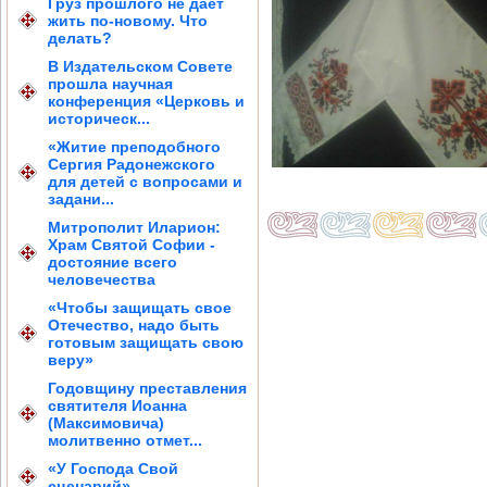
Груз прошлого не дает
жить по-новому. Что
делать?
В Издательском Совете
прошла научная
конференция «Церковь и
историческ...
«Житие преподобного
Сергия Радонежского
для детей с вопросами и
задани...
Митрополит Иларион:
Храм Святой Софии -
достояние всего
человечества
«Чтобы защищать свое
Отечество, надо быть
готовым защищать свою
веру»
Годовщину преставления
святителя Иоанна
(Максимовича)
молитвенно отмет...
«У Господа Свой
сценарий»