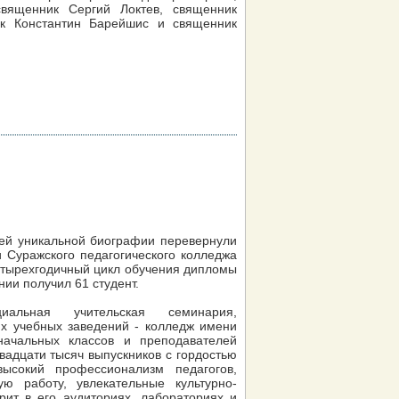
вященник Сергий Локтев, священник
к Константин Барейшис и священник
ей уникальной биографии перевернули
и Суражского педагогического колледжа
етырехгодичный цикл обучения дипломы
ии получил 61 студент.
альная учительская семинария,
х учебных заведений - колледж имени
начальных классов и преподавателей
вадцати тысяч выпускников с гордостью
ысокий профессионализм педагогов,
ю работу, увлекательные культурно-
ит в его аудиториях, лабораториях и