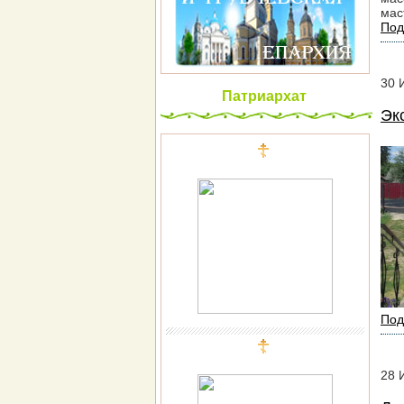
мас
Под
30
Патриархат
Эк
Под
28