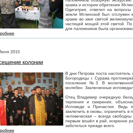
паломников обзорную экскурсию 
храма и истории обретения Мгли
Одигитрия, ответил на вопросы
земли Мглинской был отслужен 
храме во имя святой великомуче
частицей мощей этой святой. По
для паломников была организован
робнее
Июня
2015
сещение колонии
В дни Петрова поста настоятель
Богородицы г. Суража протоиере
поселение №3. В молитвенной
молебен. Заключенные исповедал
Отец Владимир очередную бесед
терпения и смирения, объясни
Исповеди и Причастия. Ведь 
заключить в оковы, ограничить в 
человеческая – всегда свободны
первым вошёл в рай, искренне р
заботиться прежде всего.
робнее