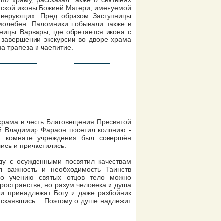
по храму, рассказал также о святынях
нской иконы Божией Матери, именуемой
 верующих. Пред образом Заступницы
молебен. Паломники побывали также в
ницы Варвары, где обретается икона с
 завершении экскурсии во дворе храма
а трапеза и чаепитие.
 храма в честь Благовещения Пресвятой
й Владимир Фараон посетил колонию -
 комнате учреждения был совершён
ись и причастились.
у с осужденными посвятил качествам
л важность и необходимость Таинств
по учению святых отцов тело можно
пространстве, но разум человека и душа
 и принадлежат Богу и даже разбойник
аскаявшись… Поэтому о душе надлежит