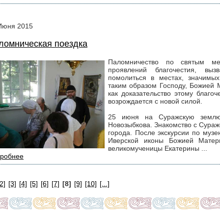
Июня
2015
ломническая поездка
Паломничество по святым ме
проявлений благочестия, выз
помолиться в местах, значимых
таким образом Господу, Божией 
как доказательство этому благо
возрождается с новой силой.
25 июня на Суражскую землю
Новозыбкова. Знакомство с Сураж
города. После экскурсии по муз
Иверской иконы Божией Матер
великомученицы Екатерины ...
робнее
[2]
[3]
[4]
[5]
[6]
[7]
[8]
[9]
[10]
[...]