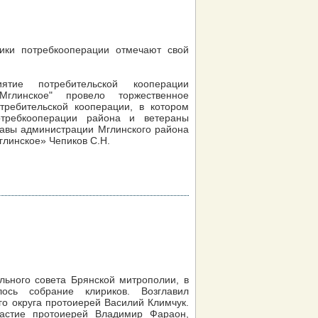
ики потребкооперации отмечают свой
ятие потребительской кооперации
Мглинское" провело торжественное
ребительской кооперации, в котором
отребкооперации района и ветераны
главы администрации Мглинского района
глинское» Чепиков С.Н.
льного совета Брянской митрополии, в
лось собрание клириков. Возглавил
го округа протоиерей Василий Климчук.
астие протоиерей Владимир Фараон,