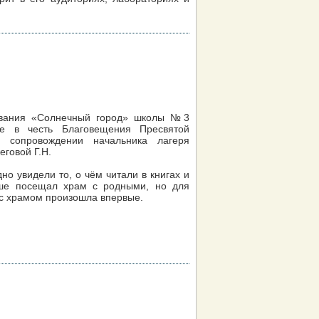
ывания «Солнечный город» школы №3
е в честь Благовещения Пресвятой
 сопровождении начальника лагеря
еговой Г.Н.
но увидели то, о чём читали в книгах и
ьше посещал храм с родными, но для
 с храмом произошла впервые.