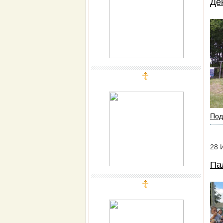
Де
Под
28
Па