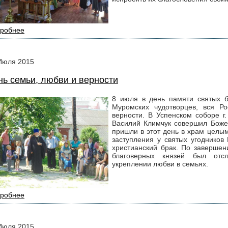
робнее
Июля
2015
нь семьи, любви и верности
8 июля в день памяти святых б
Муромских чудотворцев, вся Р
верности. В Успенском соборе г
Василий Климчук совершил Боже
пришли в этот день в храм целы
заступления у святых угодников
христианский брак. По завершен
благоверных князей был от
укреплении любви в семьях.
робнее
Июля
2015