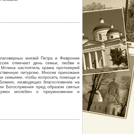
лаговерных князей Петра и Февронии
оссия отмечает день семьи, любви и
. Мглина настоятель храма протоиерей
ственную литургию. Многие прихожане
ми семьями, чтобы испросить помощи и
 Божиих, низводящих благословение на
ии Богослужения пред образом святых
служен молебен о преумножении и