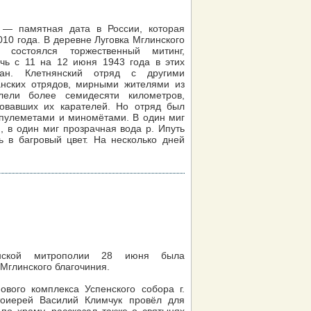
 — памятная дата в России, которая
010 года. В деревне Луговка Мглинского
 состоялся торжественный митинг,
чь с 11 на 12 июня 1943 года в этих
зан. Клетнянский отряд с другими
нских отрядов, мирными жителями из
лели более семидесяти километров,
довавших их карателей. Но отряд был
пулеметами и миномётами. В один миг
, в один миг прозрачная вода р. Ипуть
 в багровый цвет. На несколько дней
янской митрополии 28 июня была
 Мглинского благочиния.
вого комплекса Успенского собора г.
тоиерей Василий Климчук провёл для