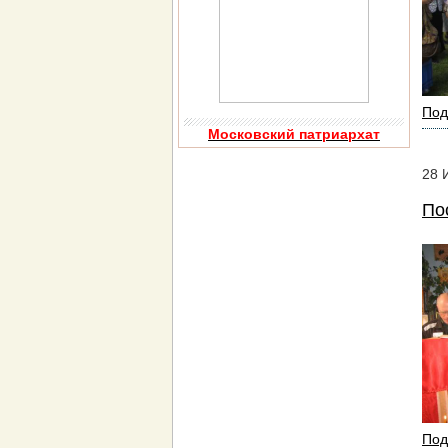
Под
Московский патриархат
28
По
Под