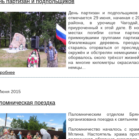
нь партизан и подпольщиков
День партизан и подпольщиков
отмечается 29 июня, начиная с 2
района, в урочище Чагодай,
приуроченный к этой дате. В но
местах погибли сотни парти
примкнувшими группами партиза
близлежащих деревень преодо
стараясь оторваться от пресле
окружён и обстрелян немецкими 
оборвалось около трёхсот жизней
на многие километры окрасилась
немцы...
робнее
Июня
2015
ломническая поездка
Паломническим отделом Бр
организована поездка к святыням
Паломничество началось с храмо
Мглина. Настоятель храма про