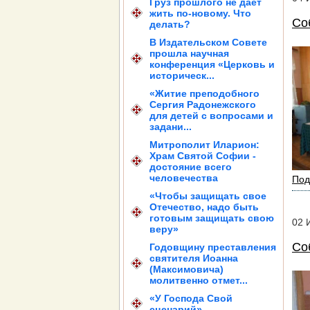
Груз прошлого не дает
жить по-новому. Что
Со
делать?
В Издательском Совете
прошла научная
конференция «Церковь и
историческ...
«Житие преподобного
Сергия Радонежского
для детей с вопросами и
задани...
Митрополит Иларион:
Храм Святой Софии -
достояние всего
человечества
Под
«Чтобы защищать свое
Отечество, надо быть
готовым защищать свою
02
веру»
Со
Годовщину преставления
святителя Иоанна
(Максимовича)
молитвенно отмет...
«У Господа Свой
сценарий»