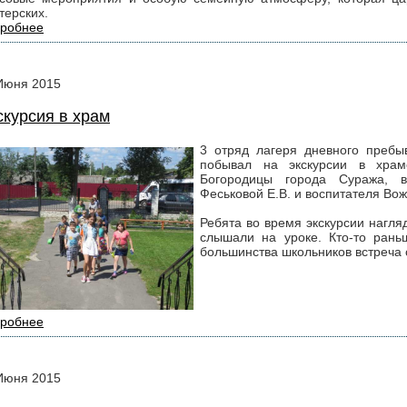
терских.
робнее
Июня
2015
скурсия в храм
3 отряд лагеря дневного преб
побывал на экскурсии в храм
Богородицы города Суража, в
Феськовой Е.В. и воспитателя Вож
Ребята во время экскурсии нагляд
слышали на уроке. Кто-то ран
большинства школьников встреча
робнее
Июня
2015