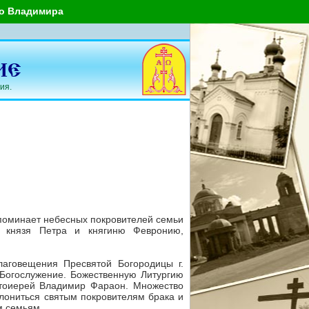
го Владимира
ия.
поминает небесных покровителей семьи
х князя Петра и княгиню Февронию,
лаговещения Пресвятой Богородицы г.
Богослужение. Божественную Литургию
тоиерей Владимир Фараон. Множество
лониться святым покровителям брака и
м семьям.