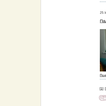
25
Па
Под
[1]