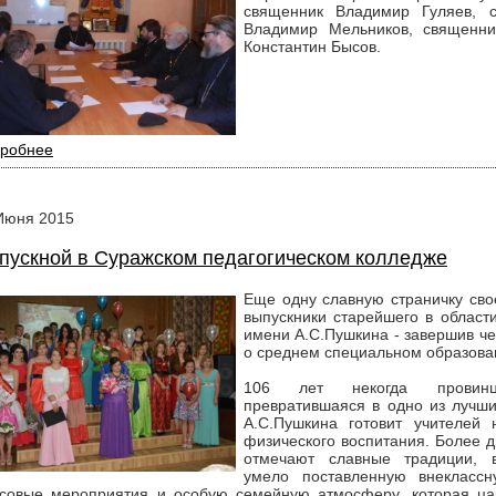
священник Владимир Гуляев, с
Владимир Мельников, священни
Константин Бысов.
робнее
Июня
2015
пускной в Суражском педагогическом колледже
Еще одну славную страничку сво
выпускники старейшего в област
имени А.С.Пушкина - завершив ч
о среднем специальном образован
106 лет некогда провинци
превратившаяся в одно из лучши
А.С.Пушкина готовит учителей 
физического воспитания. Более д
отмечают славные традиции, в
умело поставленную внеклассну
совые мероприятия и особую семейную атмосферу, которая цар