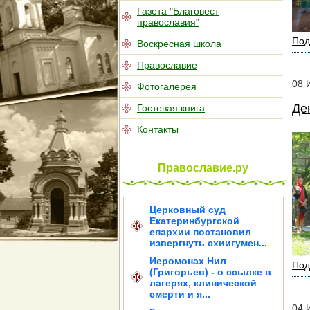
Газета "Благовест
православия"
Под
Воскресная школа
Православие
08
Фотогалерея
Де
Гостевая книга
Контакты
Православие.ру
Церковный суд
Екатеринбургской
епархии постановил
извергнуть схиигумен...
Иеромонах Нил
Под
(Григорьев) - о ссылке в
лагерях, клинической
смерти и я...
04