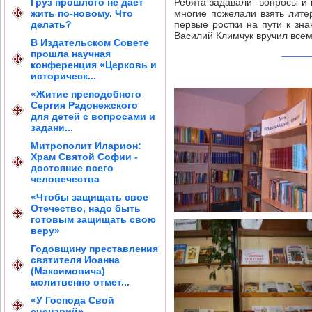
Груз прошлого не дает
Ребята задавали вопросы и 
жить по-новому. Что
многие пожелали взять лите
делать?
первые ростки на пути к зн
Василий Климчук вручил всем
В Издательском Совете
прошла научная
конференция «Церковь и
историческ...
«Житие преподобного
Сергия Радонежского
для детей с вопросами и
задани...
Митрополит Иларион:
Храм Святой Софии -
достояние всего
человечества
«Чтобы защищать свое
Отечество, надо быть
готовым защищать свою
веру»
Годовщину преставления
святителя Иоанна
(Максимовича)
молитвенно отмет...
«У Господа Свой
сценарий»