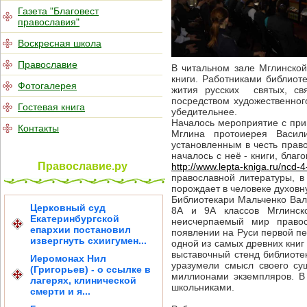
Газета "Благовест
православия"
Воскресная школа
Православие
В читальном зале Мглинско
книги. Работниками библиот
Фотогалерея
жития русских святых, свя
посредством художественно
Гостевая книга
убедительнее.
Началось мероприятие с прив
Контакты
Мглина протоиерея Васил
установленным в честь право
началось с неё - книги, бла
Православие.ру
http://www.lepta-kniga.ru/ncd-4
православной литературы, в
порождает в человеке духовну
Библиотекари Мальченко Ва
Церковный суд
8А и 9А классов Мглинск
Екатеринбургской
неисчерпаемый мир правос
епархии постановил
появлении на Руси первой пе
извергнуть схиигумен...
одной из самых древних книг
выставочный стенд библиоте
Иеромонах Нил
уразумели смысл своего су
(Григорьев) - о ссылке в
миллионами экземпляров. В
лагерях, клинической
школьниками.
смерти и я...