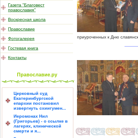
Газета "Благовест
православия"
Воскресная школа
Православие
приуроченных к Дню славянск
Фотогалерея
Гостевая книга
Контакты
Православие.ру
Церковный суд
Екатеринбургской
епархии постановил
извергнуть схиигумен...
Иеромонах Нил
(Григорьев) - о ссылке в
лагерях, клинической
смерти и я...