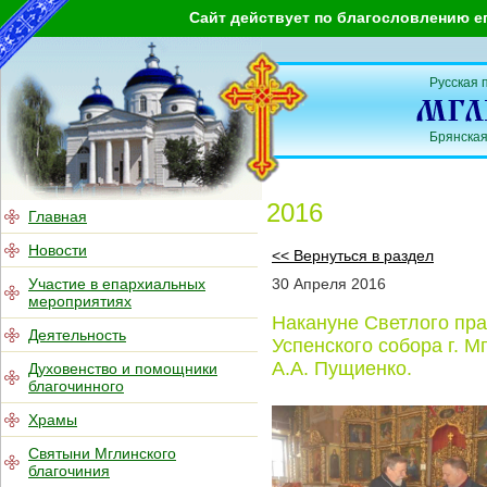
Сайт действует по благословлению е
Русская 
Брянская
2016
Главная
Новости
<< Вернуться в раздел
Участие в епархиальных
30
Апреля
2016
мероприятиях
Накануне Светлого пра
Деятельность
Успенского собора г. 
А.А. Пущиенко.
Духовенство и помощники
благочинного
Храмы
Святыни Мглинского
благочиния