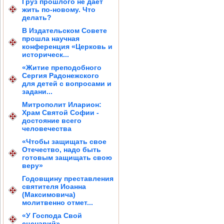
Груз прошлого не дает
жить по-новому. Что
делать?
В Издательском Совете
прошла научная
конференция «Церковь и
историческ...
«Житие преподобного
Сергия Радонежского
для детей с вопросами и
задани...
Митрополит Иларион:
Храм Святой Софии -
достояние всего
человечества
«Чтобы защищать свое
Отечество, надо быть
готовым защищать свою
веру»
Годовщину преставления
святителя Иоанна
(Максимовича)
молитвенно отмет...
«У Господа Свой
сценарий»