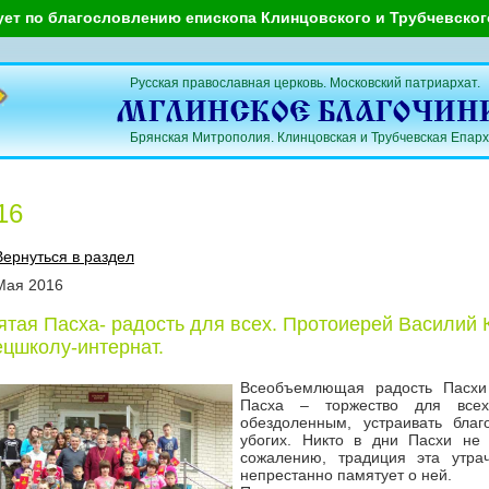
ует по благословлению епископа Клинцовского и Трубчевско
Русская православная церковь. Московский патриархат.
Брянская Митрополия. Клинцовская и Трубчевская Епарх
16
Вернуться в раздел
Мая
2016
ятая Пасха- радость для всех. Протоиерей Василий
ецшколу-интернат.
Всеобъемлющая радость Пасхи 
Пасха – торжество для всех
обездоленным, устраивать бла
убогих. Никто в дни Пасхи не
сожалению, традиция эта утра
непрестанно памятует о ней.