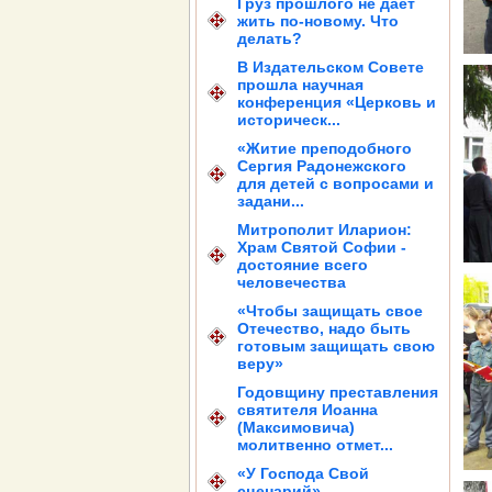
Груз прошлого не дает
жить по-новому. Что
делать?
В Издательском Совете
прошла научная
конференция «Церковь и
историческ...
«Житие преподобного
Сергия Радонежского
для детей с вопросами и
задани...
Митрополит Иларион:
Храм Святой Софии -
достояние всего
человечества
«Чтобы защищать свое
Отечество, надо быть
готовым защищать свою
веру»
Годовщину преставления
святителя Иоанна
(Максимовича)
молитвенно отмет...
«У Господа Свой
сценарий»