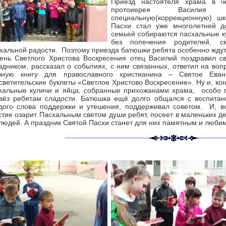
Приезд настоятеля храма в ч
протоиерея Василия
специальную(коррекционную) шк
Пасхи стал уже многолетней д
семьей собираются пасхальные ку
без попечения родителей, см
хальной радости. Поэтому приезда батюшки ребята особенно ждут 
ень Светлого Христова Воскресения отец Василий поздравил с
здником, рассказал о событиях, с ним связанных, ответил на во
вную книгу для православного христианина – Святое Еван
светительские буклеты «Светлое Христово Воскресение». Ну и, ко
хальные куличи и яйца, собранные прихожанами храма, особо п
вёз ребятам сладости. Батюшка ещё долго общался с воспитан
дого слова поддержки и утешения, поддерживал советом. И, в
стие озарит Пасхальным светом души ребят, посеет в маленьких дет
 людей. А праздник Святой Пасхи станет для них памятным и люби