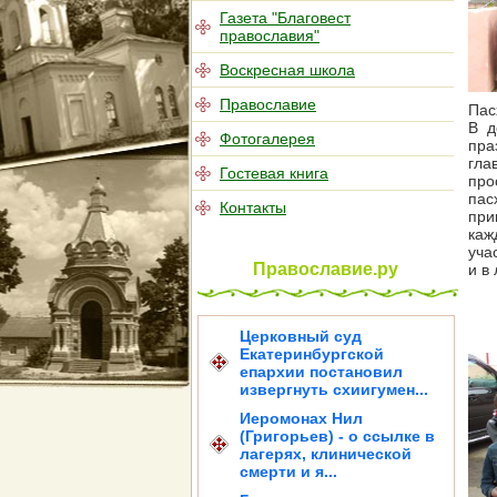
Газета "Благовест
православия"
Воскресная школа
Православие
Пас
В д
Фотогалерея
пра
гла
Гостевая книга
про
пас
Контакты
при
каж
уча
Православие.ру
и в
Церковный суд
Екатеринбургской
епархии постановил
извергнуть схиигумен...
Иеромонах Нил
(Григорьев) - о ссылке в
лагерях, клинической
смерти и я...