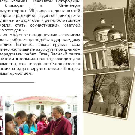
есть Успения Пресвятой Богородицы
 Климчука в Мглинскую
олу-интернат VII вида в день святой
оброй традицией. Единой приходской
личи и яйца, чтобы и дети, оставшиеся
огли стать соучастниками светлой
в этот день.
воих маленьких подопечных с великим
просы ребят и преподнёс в дар каждому
гелие. Батюшка также вручил всем
нечно же, главные атрибуты праздника –
орадовали ребят. Отец Василий также
никами школы-интерната, находил для
озможно, это искреннее человеческое
ских сердцах веру не только в Бога, но
мым торжеством.