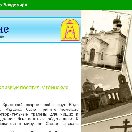
го Владимира
ия.
 Климчук посетил Мглинскую
Христовой озаряет всё вокруг. Ведь
. Издавна было принято помогать
готворительные трапезы для нищих и
 должен был остаться обделенным. К
чивается в миру, но Святая Церковь