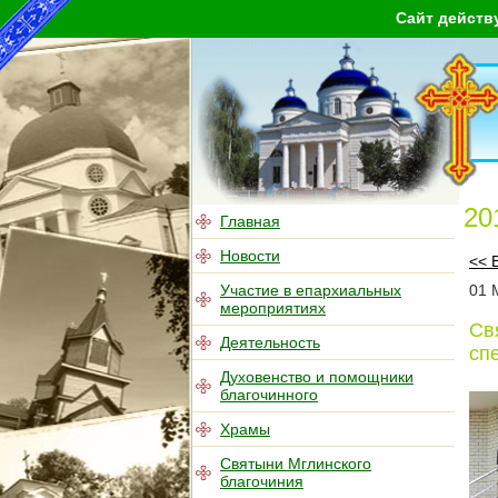
Сайт действ
20
Главная
Новости
<< 
Участие в епархиальных
01
мероприятиях
Св
Деятельность
сп
Духовенство и помощники
благочинного
Храмы
Святыни Мглинского
благочиния