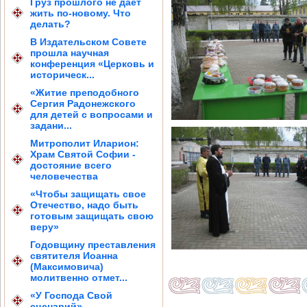
Груз прошлого не дает
жить по-новому. Что
делать?
В Издательском Совете
прошла научная
конференция «Церковь и
историческ...
«Житие преподобного
Сергия Радонежского
для детей с вопросами и
задани...
Митрополит Иларион:
Храм Святой Софии -
достояние всего
человечества
«Чтобы защищать свое
Отечество, надо быть
готовым защищать свою
веру»
Годовщину преставления
святителя Иоанна
(Максимовича)
молитвенно отмет...
«У Господа Свой
сценарий»