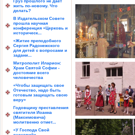
Груз прошлого не дает
жить по-новому. Что
делать?
В Издательском Совете
прошла научная
конференция «Церковь и
историческ...
«Житие преподобного
Сергия Радонежского
для детей с вопросами и
задани...
Митрополит Иларион:
Храм Святой Софии -
достояние всего
человечества
«Чтобы защищать свое
Отечество, надо быть
готовым защищать свою
веру»
Годовщину преставления
святителя Иоанна
(Максимовича)
молитвенно отмет...
«У Господа Свой
сценарий»