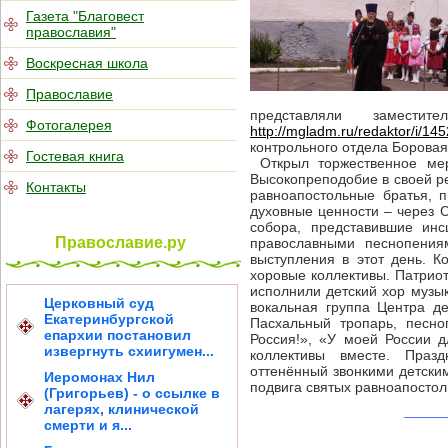
Газета "Благовест
православия"
Воскресная школа
Православие
представляли замест
Фотогалерея
http://mgladm.ru/redaktor/i/
контрольного отдела Борова
Гостевая книга
Открыл торжественное мер
Высокопреподобие в своей ре
Контакты
равноапостольные братья, 
духовные ценности – через 
собора, представившие инс
Православие.ру
православными песнопения
выступления в этот день. 
хоровые коллективы. Патриот
исполнили детский хор муз
Церковный суд
вокальная группа Центра д
Екатеринбургской
Пасхальный тропарь, песно
епархии постановил
Россия!», «У моей России 
извергнуть схиигумен...
коллективы вместе. Праз
оттенённый звонкими детски
Иеромонах Нил
подвига святых равноапосто
(Григорьев) - о ссылке в
лагерях, клинической
смерти и я...