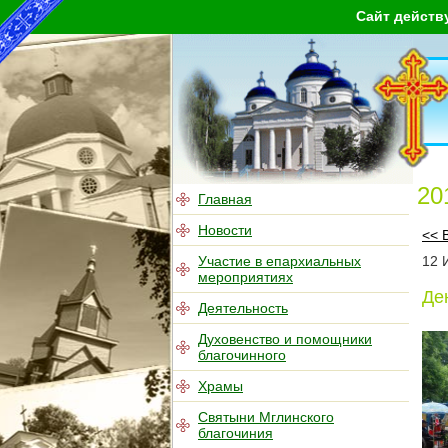
Сайт действ
20
Главная
Новости
<< 
Участие в епархиальных
12
мероприятиях
Де
Деятельность
Духовенство и помощники
благочинного
Храмы
Святыни Мглинского
благочиния