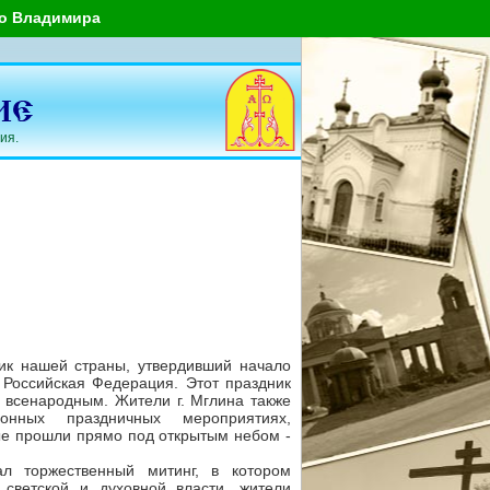
го Владимира
ия.
к нашей страны, утвердивший начало
 Российская Федерация. Этот праздник
н всенародным. Жители г. Мглина также
онных праздничных мероприятиях,
е прошли прямо под открытым небом -
л торжественный митинг, в котором
 светской и духовной власти, жители