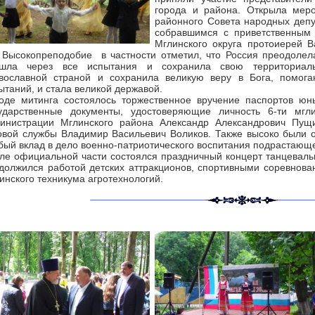
города и района. Открыла меро
районного Совета народных депу
собравшимся с приветственным 
Мглинского округа протоиерей В
 Высокопреподобие в частности отметил, что Россия преодолел
шла через все испытания и сохранила свою территориальн
вославной страной и сохранила великую веру в Бога, помог
ытаний, и стала великой державой.
оде митинга состоялось торжественное вручение паспортов ю
ударственные документы, удостоверяющие личность 6-ти мгл
инистрации Мглинского района Александр Александрович Пущи
овой службы Владимир Васильевич Воликов. Также высоко были 
бый вклад в дело военно-патриотического воспитания подрастающ
ле официальной части состоялся праздничный концерт танцевальн
должился работой детских аттракционов, спортивными соревнован
инского техникума агротехнологий.