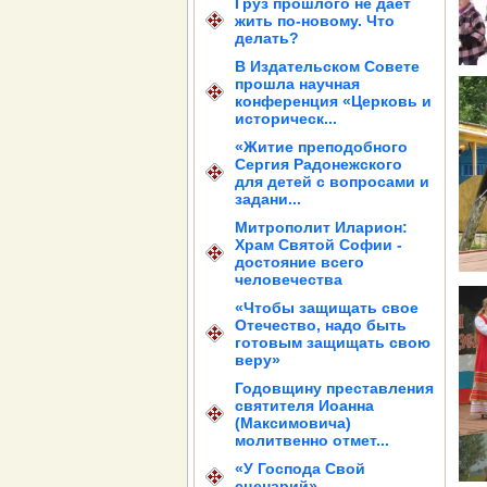
Груз прошлого не дает
жить по-новому. Что
делать?
В Издательском Совете
прошла научная
конференция «Церковь и
историческ...
«Житие преподобного
Сергия Радонежского
для детей с вопросами и
задани...
Митрополит Иларион:
Храм Святой Софии -
достояние всего
человечества
«Чтобы защищать свое
Отечество, надо быть
готовым защищать свою
веру»
Годовщину преставления
святителя Иоанна
(Максимовича)
молитвенно отмет...
«У Господа Свой
сценарий»