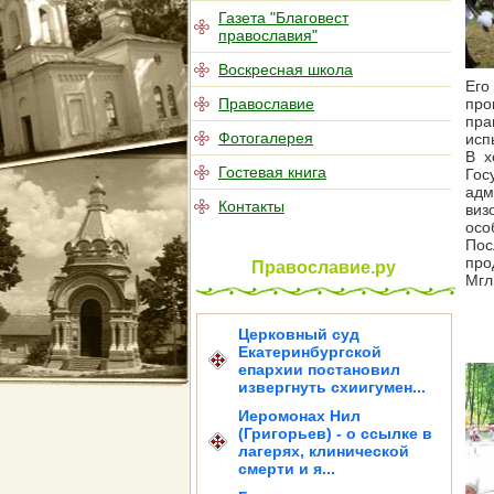
Газета "Благовест
православия"
Воскресная школа
Его
Православие
про
пра
Фотогалерея
исп
В х
Гостевая книга
Гос
адм
Контакты
виз
осо
Пос
про
Православие.ру
Мгл
Церковный суд
Екатеринбургской
епархии постановил
извергнуть схиигумен...
Иеромонах Нил
(Григорьев) - о ссылке в
лагерях, клинической
смерти и я...