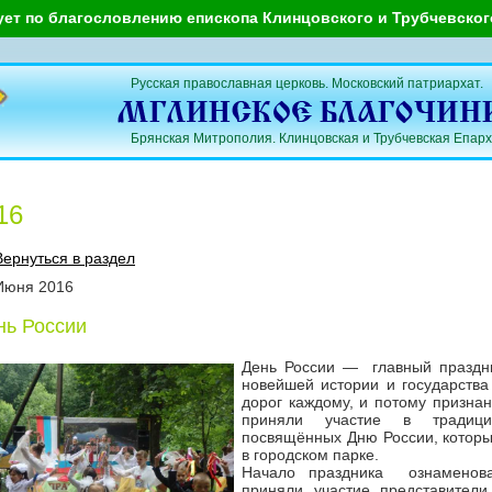
ует по благословлению епископа Клинцовского и Трубчевско
Русская православная церковь. Московский патриархат.
Брянская Митрополия. Клинцовская и Трубчевская Епарх
16
Вернуться в раздел
Июня
2016
нь России
День России — главный праздни
новейшей истории и государства
дорог каждому, и потому призна
приняли участие в традици
посвящённых Дню России, которы
в городском парке.
Начало праздника ознаменова
приняли участие представители