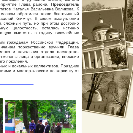
приятие Глава района, Председатель
татов Наталья Васильевна Воликова. К
словом обратился также благочинный
асилий Климчук. В своем выступлении
а сложный путь, но при этом достойно
ую целостность, осталась истинно
ающую выстоять в годину тяжелейших
ным гражданам Российской Федерации.
инчанам торжественно вручили Глава
енко и начальник отдела паспортно-
отмечены лица и организации, внесшие
его поколения.
ых и вокальных коллективов. Праздник
иями и мастер-классом по карвингу от