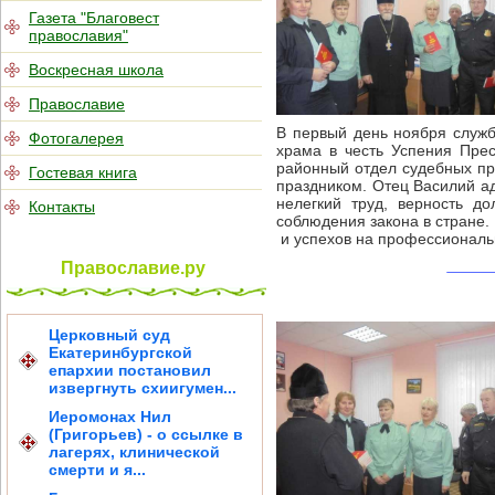
Газета "Благовест
православия"
Воскресная школа
Православие
В первый день ноября служб
Фотогалерея
храма в честь Успения Пре
районный отдел судебных п
Гостевая книга
праздником. Отец Василий ад
нелегкий труд, верность д
Контакты
соблюдения закона в стране.
и успехов на профессиональ
Православие.ру
Церковный суд
Екатеринбургской
епархии постановил
извергнуть схиигумен...
Иеромонах Нил
(Григорьев) - о ссылке в
лагерях, клинической
смерти и я...