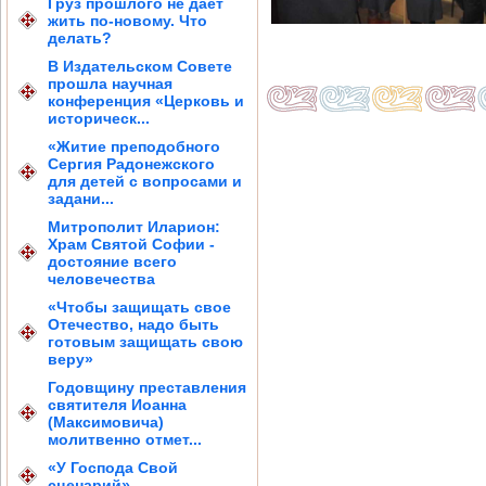
Груз прошлого не дает
жить по-новому. Что
делать?
В Издательском Совете
прошла научная
конференция «Церковь и
историческ...
«Житие преподобного
Сергия Радонежского
для детей с вопросами и
задани...
Митрополит Иларион:
Храм Святой Софии -
достояние всего
человечества
«Чтобы защищать свое
Отечество, надо быть
готовым защищать свою
веру»
Годовщину преставления
святителя Иоанна
(Максимовича)
молитвенно отмет...
«У Господа Свой
сценарий»