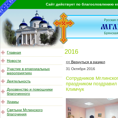
Сайт действует по благословлению е
Русская 
Брянская
2016
Главная
Новости
<< Вернуться в раздел
Участие в епархиальных
31
Октября
2016
мероприятиях
Сотрудников Мглинско
Деятельность
праздником поздравил 
Климчук
Духовенство и помощники
благочинного
Храмы
Святыни Мглинского
благочиния