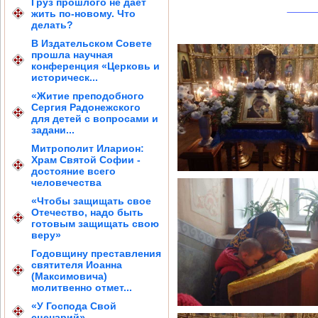
Груз прошлого не дает
жить по-новому. Что
делать?
В Издательском Совете
прошла научная
конференция «Церковь и
историческ...
«Житие преподобного
Сергия Радонежского
для детей с вопросами и
задани...
Митрополит Иларион:
Храм Святой Софии -
достояние всего
человечества
«Чтобы защищать свое
Отечество, надо быть
готовым защищать свою
веру»
Годовщину преставления
святителя Иоанна
(Максимовича)
молитвенно отмет...
«У Господа Свой
сценарий»