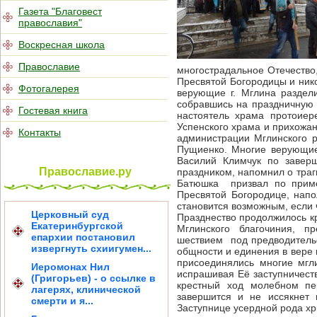
Газета "Благовест
православия"
Воскресная школа
Православие
многострадальное Отечество,
Пресвятой Богородицы и ник
Фотогалерея
верующие г. Мглина раздел
собравшись на праздничную 
Гостевая книга
настоятель храма протоиер
Успенского храма и прихожан
Контакты
администрации Мглинского 
Пущиенко. Многие верующие
Василий Климчук по заверш
Православие.ру
праздником, напомнил о траг
Батюшка призвал по пример
Пресвятой Богородице, на
становится возможным, если 
Церковный суд
Празднество продолжилось кр
Екатеринбургской
Мглинского благочиния, п
епархии постановил
шествием под предводитель
извергнуть схиигумен...
общности и единения в вере 
присоединялись многие мгл
Иеромонах Нил
испрашивая Её заступничеств
(Григорьев) - о ссылке в
крестный ход молебном п
лагерях, клинической
завершится и не иссякнет
смерти и я...
Заступнице усердной рода хр