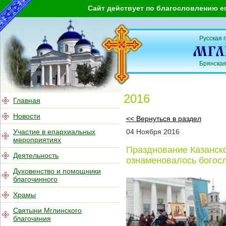
Сайт действует по благословлению е
Русская 
Брянская
2016
Главная
Новости
<< Вернуться в раздел
Участие в епархиальных
04
Ноября
2016
мероприятиях
Празднование Казанско
Деятельность
ознаменовалось богос
Духовенство и помощники
благочинного
Храмы
Святыни Мглинского
благочиния