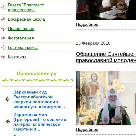
Газета "Благовест
православия"
Воскресная школа
Подробнее
Православие
Фотогалерея
15
Февраля
2016
Гостевая книга
Обращение Святейшего
Контакты
православной молоде
Православие.ру
Церковный суд
Екатеринбургской
епархии постановил
извергнуть схиигумен...
Иеромонах Нил
(Григорьев) - о ссылке в
лагерях, клинической
смерти и я...
Подробнее