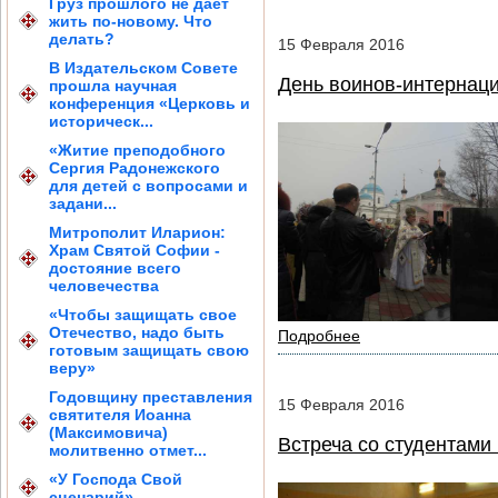
Груз прошлого не дает
жить по-новому. Что
делать?
15
Февраля
2016
В Издательском Совете
День воинов-интернац
прошла научная
конференция «Церковь и
историческ...
«Житие преподобного
Сергия Радонежского
для детей с вопросами и
задани...
Митрополит Иларион:
Храм Святой Софии -
достояние всего
человечества
«Чтобы защищать свое
Отечество, надо быть
Подробнее
готовым защищать свою
веру»
Годовщину преставления
15
Февраля
2016
святителя Иоанна
(Максимовича)
Встреча со студентами 
молитвенно отмет...
«У Господа Свой
сценарий»