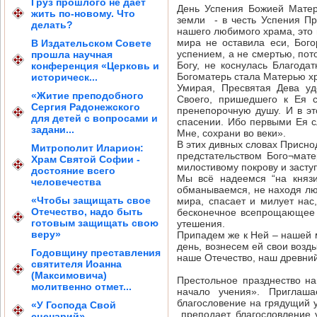
Груз прошлого не дает
День Успения Божией Матер
жить по-новому. Что
земли - в честь Успения Пр
делать?
нашего любимого храма, это 
мира не оставила еси, Бого
В Издательском Совете
успением, а не смертью, пот
прошла научная
Богу, не коснулась Благода
конференция «Церковь и
Богоматерь стала Матерью хр
историческ...
Умирая, Пресвятая Дева уд
«Житие преподобного
Своего, пришедшего к Ея 
Сергия Радонежского
пренепорочную душу. И в э
для детей с вопросами и
спасении. Ибо первыми Ея с
задани...
Мне, сохрани во веки».
В этих дивных словах Присно
Митрополит Иларион:
предстательством Бого¬мат
Храм Святой Софии -
милостивому покрову и зас
достояние всего
Мы всё надеемся “на князи
человечества
обманываемся, не находя лю
«Чтобы защищать свое
мира, спасает и милует нас
Отечество, надо быть
бесконечное всепрощающее 
готовым защищать свою
утешения.
веру»
Припадем же к Ней – нашей 
день, вознесем ей свои воз
Годовщину преставления
наше Отечество, наш древний
святителя Иоанна
(Максимовича)
Престольное празднество н
молитвенно отмет...
начало учения». Приглаша
благословение на грядущий 
«У Господа Свой
преподает благословление 
сценарий»