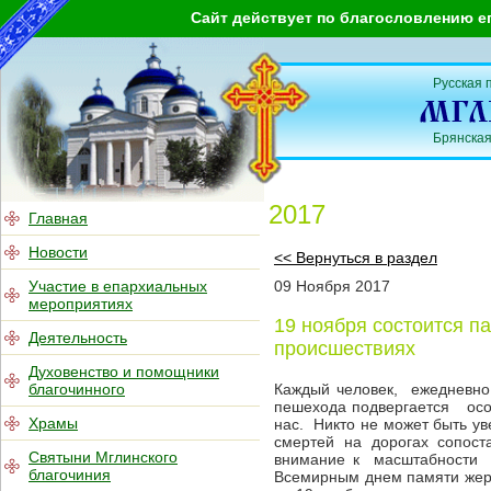
Сайт действует по благословлению е
Русская 
Брянская
2017
Главная
Новости
<< Вернуться в раздел
Участие в епархиальных
09
Ноября
2017
мероприятиях
19 ноября состоится п
Деятельность
происшествиях
Духовенство и помощники
благочинного
Каждый человек, ежедневно 
пешехода подвергается особ
Храмы
нас. Никто не может быть уве
смертей на дорогах сопос
Святыни Мглинского
внимание к масштабности и
благочиния
Всемирным днем памяти жерт