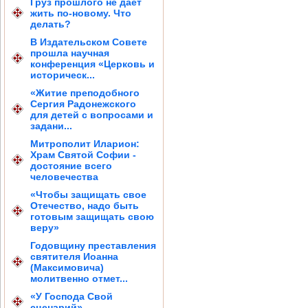
Груз прошлого не дает
жить по-новому. Что
делать?
В Издательском Совете
прошла научная
конференция «Церковь и
историческ...
«Житие преподобного
Сергия Радонежского
для детей с вопросами и
задани...
Митрополит Иларион:
Храм Святой Софии -
достояние всего
человечества
«Чтобы защищать свое
Отечество, надо быть
готовым защищать свою
веру»
Годовщину преставления
святителя Иоанна
(Максимовича)
молитвенно отмет...
«У Господа Свой
сценарий»