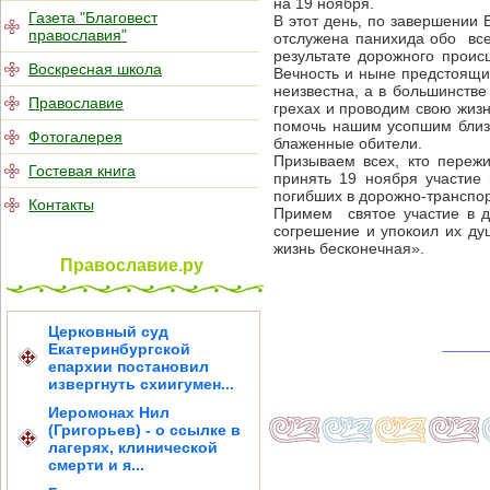
на 19 ноября.
Газета "Благовест
В этот день, по завершении 
православия"
отслужена панихида обо всех
результате дорожного проис
Воскресная школа
Вечность и ныне предстоящи
неизвестна, а в большинстве
Православие
грехах и проводим свою жиз
помочь нашим усопшим близк
Фотогалерея
блаженные обители.
Призываем всех, кто пережи
Гостевая книга
принять 19 ноября участие
погибших в дорожно-транспо
Контакты
Примем святое участие в д
согрешение и упокоил их душ
жизнь бесконечная».
Православие.ру
Церковный суд
Екатеринбургской
епархии постановил
извергнуть схиигумен...
Иеромонах Нил
(Григорьев) - о ссылке в
лагерях, клинической
смерти и я...