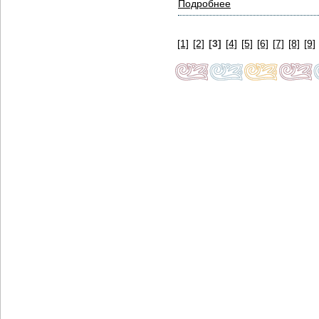
Подробнее
[1]
[2]
[3]
[4]
[5]
[6]
[7]
[8]
[9]