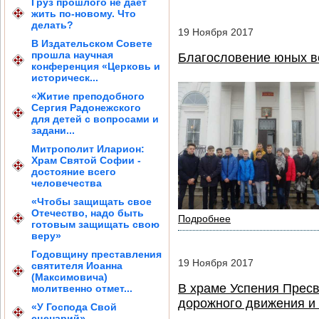
Груз прошлого не дает
жить по-новому. Что
делать?
19
Ноября
2017
В Издательском Совете
прошла научная
Благословение юных в
конференция «Церковь и
историческ...
«Житие преподобного
Сергия Радонежского
для детей с вопросами и
задани...
Митрополит Иларион:
Храм Святой Софии -
достояние всего
человечества
«Чтобы защищать свое
Отечество, надо быть
Подробнее
готовым защищать свою
веру»
Годовщину преставления
19
Ноября
2017
святителя Иоанна
(Максимовича)
В храме Успения Пресв
молитвенно отмет...
дорожного движения и
«У Господа Свой
сценарий»