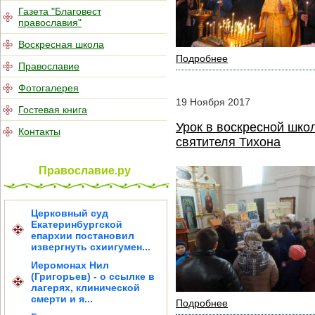
Газета "Благовест
православия"
Воскресная школа
Подробнее
Православие
Фотогалерея
19
Ноября
2017
Гостевая книга
Урок в воскресной шко
Контакты
святителя Тихона
Православие.ру
Церковный суд
Екатеринбургской
епархии постановил
извергнуть схиигумен...
Иеромонах Нил
(Григорьев) - о ссылке в
лагерях, клинической
смерти и я...
Подробнее