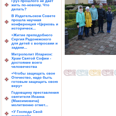
Груз прошлого не дает
жить по-новому. Что
делать?
В Издательском Совете
прошла научная
конференция «Церковь и
историческ...
«Житие преподобного
Сергия Радонежского
для детей с вопросами и
задани...
Митрополит Иларион:
Храм Святой Софии -
достояние всего
человечества
«Чтобы защищать свое
Отечество, надо быть
готовым защищать свою
веру»
Годовщину преставления
святителя Иоанна
(Максимовича)
молитвенно отмет...
«У Господа Свой
сценарий»