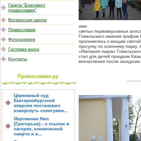
Газета "Благовест
православия"
Воскресная школа
имя
Православие
святых первоверховных апос
Гомельского имения графом
Фотогалерея
приложились к мощам свято
прогулку по осеннему парку.
Гостевая книга
«Империя львов» Гомельског
стал для детей праздник Каз
Контакты
впечатления после экскурсии
Православие.ру
Церковный суд
Екатеринбургской
епархии постановил
извергнуть схиигумен...
Иеромонах Нил
(Григорьев) - о ссылке в
лагерях, клинической
смерти и я...