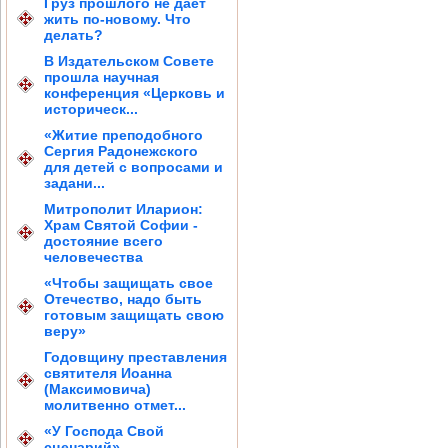
Груз прошлого не дает
жить по-новому. Что
делать?
В Издательском Совете
прошла научная
конференция «Церковь и
историческ...
«Житие преподобного
Сергия Радонежского
для детей с вопросами и
задани...
Митрополит Иларион:
Храм Святой Софии -
достояние всего
человечества
«Чтобы защищать свое
Отечество, надо быть
готовым защищать свою
веру»
Годовщину преставления
святителя Иоанна
(Максимовича)
молитвенно отмет...
«У Господа Свой
сценарий»