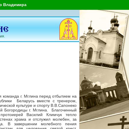
го Владимира
ия.
я команда г. Мглина перед отбытием на
публики Беларусь вместе с тренером,
ческой культуре и спорту В.В.Сапонеко
й Богородицы г. Мглина. Благочинный
 протоиерей Василий Климчук тепло
стенах храма и отслужил молебен, за
да. В завершении молебного пения
истам для целования святой крест,