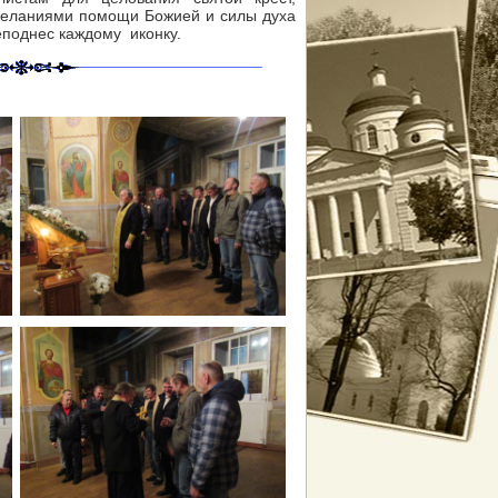
желаниями помощи Божией и силы духа
еподнес каждому иконку.