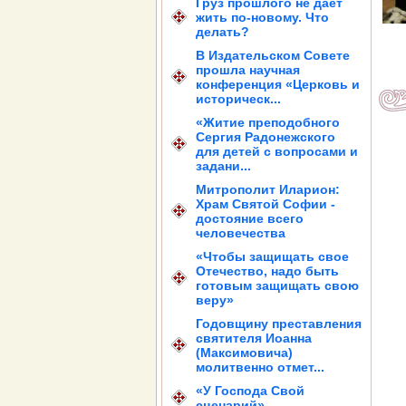
Груз прошлого не дает
жить по-новому. Что
делать?
В Издательском Совете
прошла научная
конференция «Церковь и
историческ...
«Житие преподобного
Сергия Радонежского
для детей с вопросами и
задани...
Митрополит Иларион:
Храм Святой Софии -
достояние всего
человечества
«Чтобы защищать свое
Отечество, надо быть
готовым защищать свою
веру»
Годовщину преставления
святителя Иоанна
(Максимовича)
молитвенно отмет...
«У Господа Свой
сценарий»