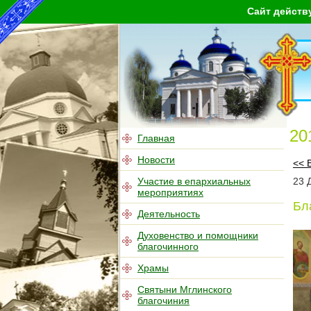
Сайт действ
20
Главная
Новости
<< 
Участие в епархиальных
23
мероприятиях
Бл
Деятельность
Духовенство и помощники
благочинного
Храмы
Святыни Мглинского
благочиния