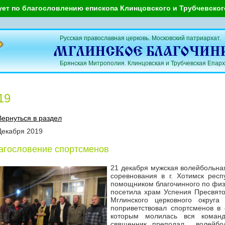
ует по благословлению епископа Клинцовского и Трубчевско
Русская православная церковь. Московский патриархат.
Брянская Митрополия. Клинцовская и Трубчевская Епарх
19
Вернуться в раздел
Декабря
2019
агословение спортсменов
21 декабря мужская волейбольна
соревнования в г. Хотимск рес
помощником благочинного по физи
посетила храм Успения Пресвято
Мглинского церковного округа
поприветствовал спортсменов в 
которым молилась вся коман
священник преподал волейбол