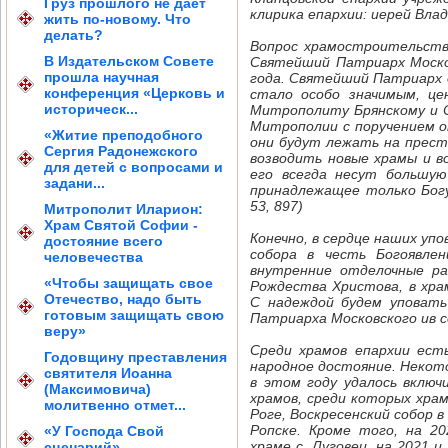
Груз прошлого не дает
клирика епархии: иерей Вла
жить по-новому. Что
делать?
Вопрос храмостроительств
В Издательском Совете
Святейший Патриарх Москов
прошла научная
года. Святейший Патриарх 
конференция «Церковь и
стало особо значимым, це
историческ...
Митрополиту Брянскому и С
Митрополии с поручением о
«Житие преподобного
они будут лежать на прест
Сергия Радонежского
возводить новые храмы и 
для детей с вопросами и
его всегда несут большую
задани...
принадлежащее только Богу
53, 897)
Митрополит Иларион:
Храм Святой Софии -
Конечно, в сердце наших уп
достояние всего
собора в честь Богоявле
человечества
внутренние отделочные ра
«Чтобы защищать свое
Рождества Христова, в хра
Отечество, надо быть
С надеждой будем уповать
готовым защищать свою
Патриарха Московского ив с
веру»
Среди храмов епархии ест
Годовщину преставления
народное достояние. Некот
святителя Иоанна
в этом году удалось включ
(Максимовича)
храмов, среди которых хра
молитвенно отмет...
Роге, Воскресенский собор в
Ропске. Кроме того, на 2
«У Господа Свой
храме с. Луговец, на 2021 
сценарий»