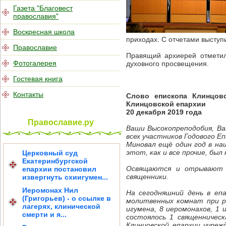
Газета "Благовест
православия"
Воскресная школа
приходах. С отчетами выступ
Православие
Правящий архиерей отметил
Фотогалерея
духовного просвещения.
Гостевая книга
Контакты
Слово епископа Клинцов
Клинцовской епархии
20 декабря 2019 года
Православие.ру
Ваши Высокопреподобия, Ва
всех участников Годового Е
Миновал ещё один год в наш
этот, как и все прочие, был
Церковный суд
Екатеринбургской
Освящаются и отрывают д
епархии постановил
священники.
извергнуть схиигумен...
Иеромонах Нил
На сегодняшний день в еп
(Григорьев) - о ссылке в
молитвенных комнат при ра
лагерях, клинической
игумена, 8 иеромонахов, 1 
смерти и я...
состоялось 1 священничес
Клинцовской епархии учреж