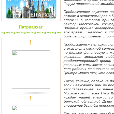
Форум православной молодёж
Продолжается служение по
рамках в четвёртый раз в 
епархии, в котором прин
ректор Московской госуда
Патриархат
Впервые прошёл велопробе
архиереем. Ежегодно в сп
больше спортсменов, спорти
Продолжается в епархии поп
и оказался в сложной ситу
не только финансовую и ма
оказанная моральная под
реабилитационный центр 
различных химических зави
лет работы становится яс
Центра много тех, кто осо
Таков, конечно, далеко не п
году. Безусловно, нам не п
неослабевающее внимани
Московского и всея Руси 
нуждам нашей епархии со
Брянской областной Думы 
инициатив были бы попрост
Так же, как невозможны бы