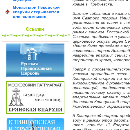
храме г. Трубчевска.
Монастыри Псковской
епархии открываются
Важным событием в жизни е
для паломников
имя Святого пророка Илии 
раскольников во главе с 
года после длительных суд
Ссылки
рамках законов Российско
Святыня пребывала в ужаса
церковного округа иерея С
здание было приведено в по
состоялось первое Архиерей
навредить епархии: сейчас
территории храма, которо
Говоря о просветительском
успехом прошедшие всего 
Клинцовской епархии на те
многочисленное духовенств
организаций, представите
тематическому охвату и в
епархиальные чтения пред
делегация Клинцовской епа
Рождественских образовате
В Клинцовской епархии про
году в рамках этой работы
школ, прошёл III Епархи
молодёжи, впервые состоял