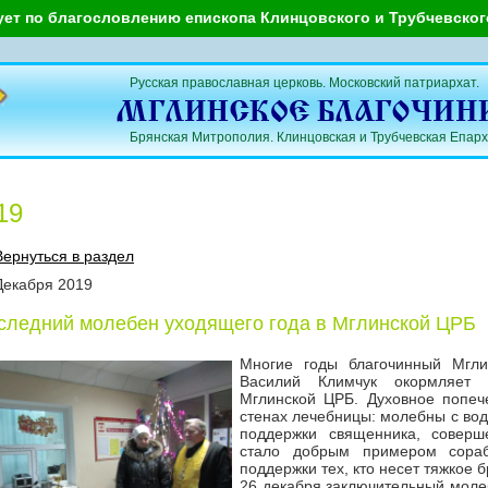
ует по благословлению епископа Клинцовского и Трубчевско
Русская православная церковь. Московский патриархат.
Брянская Митрополия. Клинцовская и Трубчевская Епарх
19
Вернуться в раздел
Декабря
2019
следний молебен уходящего года в Мглинской ЦРБ
Многие годы благочинный Мглин
Василий Климчук окормляет
Мглинской ЦРБ. Духовное попе
стенах лечебницы: молебны с во
поддержки священника, соверш
стало добрым примером сора
поддержки тех, кто несет тяжкое 
26 декабря заключительный моле