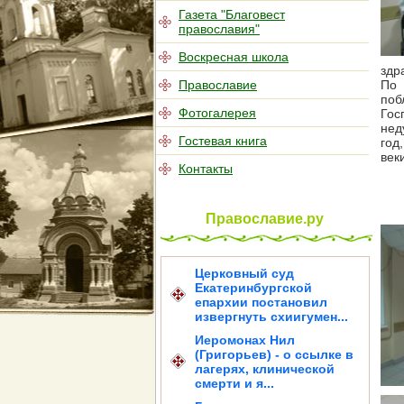
Газета "Благовест
православия"
Воскресная школа
здр
Православие
По 
поб
Фотогалерея
Гос
нед
Гостевая книга
год
век
Контакты
Православие.ру
Церковный суд
Екатеринбургской
епархии постановил
извергнуть схиигумен...
Иеромонах Нил
(Григорьев) - о ссылке в
лагерях, клинической
смерти и я...