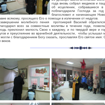
года вновь собрал медиков и па
об исцелении, собравшиеся в
поблагодарили Господа за го
благословил и начинающее Ново
авие всякому, просящего Его о помощи в излечении от недугов.
завершении молебного пения протоиерей Василий обратился
лагодарил всех за совместные молитвы в течение года, пожел
подь преклонил милость Свою к каждому, и по твердой вере и г
угов и преуспеяние во врачебной деятельности, чтобы услышал 
, могли с благодарением Богу сказать, прославляя Его святое имя:
и веков.