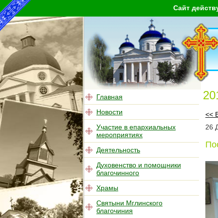
Сайт действ
20
Главная
Новости
<< 
Участие в епархиальных
26
мероприятиях
По
Деятельность
Духовенство и помощники
благочинного
Храмы
Святыни Мглинского
благочиния