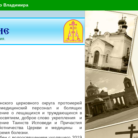
го Владимира
ия.
ского церковного округа протоиерей
 медицинский персонал и болящих
чение о лещащихся и труждающихся в
досвятием, доброе слово укрепления и
ение Таинств Исповеди и Причастия
ботничества Церкви и медицины и
бремя болезни.
бен с водоосвящением уходящего 2019