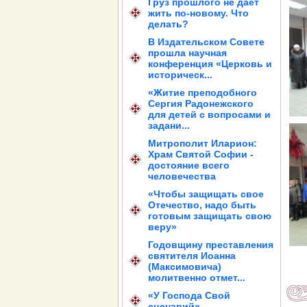
Груз прошлого не дает
жить по-новому. Что
делать?
В Издательском Совете
прошла научная
конференция «Церковь и
историческ...
«Житие преподобного
Сергия Радонежского
для детей с вопросами и
задани...
Митрополит Иларион:
Храм Святой Софии -
достояние всего
человечества
«Чтобы защищать свое
Отечество, надо быть
готовым защищать свою
веру»
Годовщину преставления
святителя Иоанна
(Максимовича)
молитвенно отмет...
«У Господа Свой
сценарий»