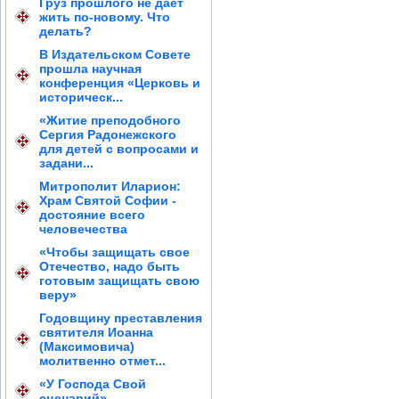
Груз прошлого не дает
жить по-новому. Что
делать?
В Издательском Совете
прошла научная
конференция «Церковь и
историческ...
«Житие преподобного
Сергия Радонежского
для детей с вопросами и
задани...
Митрополит Иларион:
Храм Святой Софии -
достояние всего
человечества
«Чтобы защищать свое
Отечество, надо быть
готовым защищать свою
веру»
Годовщину преставления
святителя Иоанна
(Максимовича)
молитвенно отмет...
«У Господа Свой
сценарий»