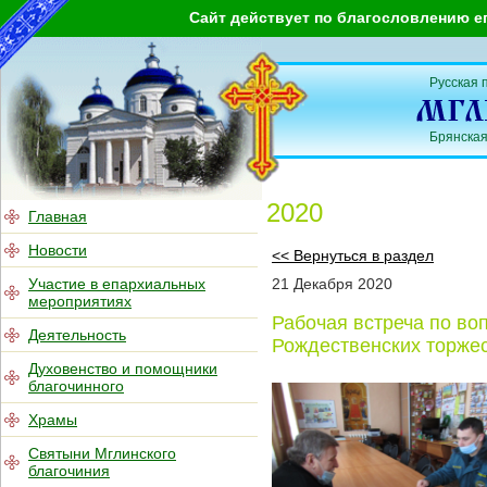
Сайт действует по благословлению е
Русская 
Брянская
2020
Главная
Новости
<< Вернуться в раздел
Участие в епархиальных
21
Декабря
2020
мероприятиях
Рабочая встреча по во
Деятельность
Рождественских торже
Духовенство и помощники
благочинного
Храмы
Святыни Мглинского
благочиния