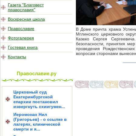
Газета "Благовест
православия"
Воскресная школа
Православие
В Доме причта храма Успени
Мглинского церковного окр
Фотогалерея
Казеко Сергея Сергеевич
безопасности, принятия мер
Гостевая книга
проведения Рождественски
вопросам сторонами вынесен
Контакты
Православие.ру
Церковный суд
Екатеринбургской
епархии постановил
извергнуть схиигумен...
Иеромонах Нил
(Григорьев) - о ссылке в
лагерях, клинической
смерти и я...