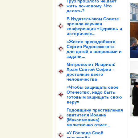
Груз прошлого не дает
жить по-новому. Что
делать?
В Издательском Совете
прошла научная
конференция «Церковь и
историческ...
«Житие преподобного
Сергия Радонежского
для детей с вопросами и
задани...
Митрополит Иларион:
Храм Святой Софии -
достояние всего
человечества
«Чтобы защищать свое
Отечество, надо быть
готовым защищать свою
веру»
Годовщину преставления
святителя Иоанна
(Максимовича)
молитвенно отмет...
«У Господа Свой
сценарий»