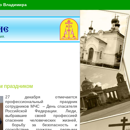
го Владимира
ия.
м праздником
27 декабря отмечается
профессиональный праздник
сотрудников МЧС – День спасателя
Российской Федерации. Люди,
выбравшие своей профессией
спасение человеческих жизней,
борьбу за безопасность и
спокойствие граждан, первыми