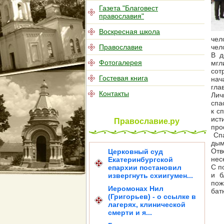
Газета "Благовест
православия"
Воскресная школа
чел
Православие
чел
В д
Фотогалерея
мгл
сот
Гостевая книга
нач
гла
Контакты
Лич
спа
к с
ист
Православие.ру
про
Спа
дым
Отв
Церковный суд
нес
Екатеринбургской
С п
епархии постановил
и б
извергнуть схиигумен...
пож
Иеромонах Нил
бат
(Григорьев) - о ссылке в
лагерях, клинической
смерти и я...