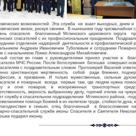
овеческих возможностей. Эта служба не знает выходных, днем и
овеческие жизни, рискуя своими. В нынешнем году чрезвычайная с
ень спасателя благочинный Мглинского церковного округа пр
инских спасателей с их профессиональным праздником. Поздрав
рудники отделения надзорной деятельности и профилактической р
альником Андреем Ивановичем Туболевым и сотрудники Пожарно-
ве с начальником Ломко Александром Михайловичем.
ный состав во главе с руководителями принял участие в бла
сателях МЧС России. После богослужения батюшка совершил осв
пасателям с поздравительным словом. Протоиерей Василий ответил
инно христианскую жертвенность собой ради ближних, подчер
фессия, а призвание. И только мужественные, сильные духом
сатели и пожарные всегда первые там, где людям нужна помощь
у и огне пожаров, в искореженных транспортных средст
етственность, верность выбранному делу, горячий отклик на чужую
ет службу в спасательном подразделении Мглинского района, -по
ожеланиями помощи Божией в их нелегком труде, стойкости духа, 
лагоденствия в семьях, отец благочинный в благословение н
арно-спасательной службе иконы Спасителя и Святителя Никола
юшка подарил иконку.