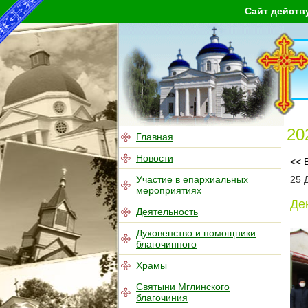
Сайт действ
20
Главная
Новости
<< 
Участие в епархиальных
25
мероприятиях
Де
Деятельность
Духовенство и помощники
благочинного
Храмы
Святыни Мглинского
благочиния