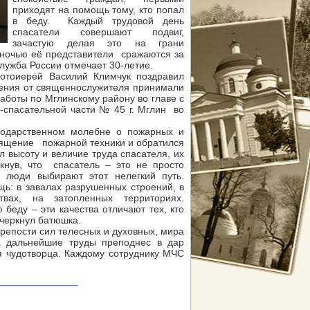
приходят на помощь тому, кто попал
в беду. Каждый трудовой день
спасатели совершают подвиг,
зачастую делая это на грани
 ночью её представители сражаются за
лужба России отмечает 30-летие.
отоиерей Василий Климчук поздравил
ления от священнослужителя принимали
аботы по Мглинскому району во главе с
спасательной части № 45 г. Мглин во
годарственном молебне о пожарных и
ящение пожарной техники и обратился
 высоту и величие труда спасателя, их
кнув, что спасатель – это не просто
 люди выбирают этот нелегкий путь.
: в завалах разрушенных строений, в
вах, на затопленных территориях.
 беду – эти качества отличают тех, кто
дчеркнул батюшка.
крепости сил телесных и духовных, мира
а дальнейшие труды преподнес в дар
я чудотворца. Каждому сотруднику МЧС