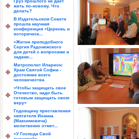
Груз прошлого не дает
жить по-новому. Что
делать?
В Издательском Совете
прошла научная
конференция «Церковь и
историческ...
«Житие преподобного
Сергия Радонежского
для детей с вопросами и
задани...
Митрополит Иларион:
Храм Святой Софии -
достояние всего
человечества
«Чтобы защищать свое
Отечество, надо быть
готовым защищать свою
веру»
Годовщину преставления
святителя Иоанна
(Максимовича)
молитвенно отмет...
«У Господа Свой
сценарий»