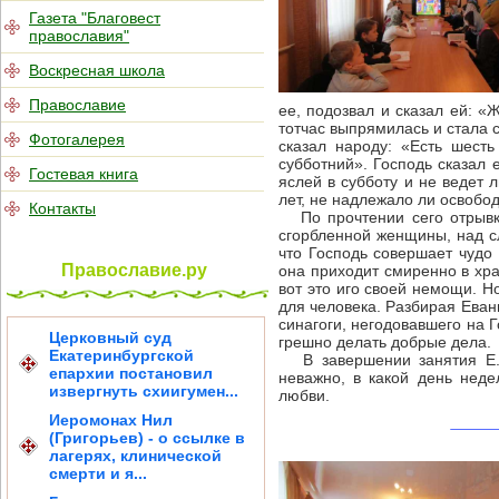
Газета "Благовест
православия"
Воскресная школа
Православие
ее, подозвал и сказал ей: «
тотчас выпрямилась и стала с
Фотогалерея
сказал народу: «Есть шесть
субботний». Господь сказал 
Гостевая книга
яслей в субботу и не ведет 
лет, не надлежало ли освобод
Контакты
По прочтении сего отрывка
сгорбленной женщины, над сл
что Господь совершает чудо
Православие.ру
она приходит смиренно в хра
вот это иго своей немощи. Н
для человека. Разбирая Еван
синагоги, негодовавшего на Г
Церковный суд
грешно делать добрые дела.
Екатеринбургской
В завершении занятия Е.И
епархии постановил
неважно, в какой день нед
извергнуть схиигумен...
любви.
Иеромонах Нил
(Григорьев) - о ссылке в
лагерях, клинической
смерти и я...