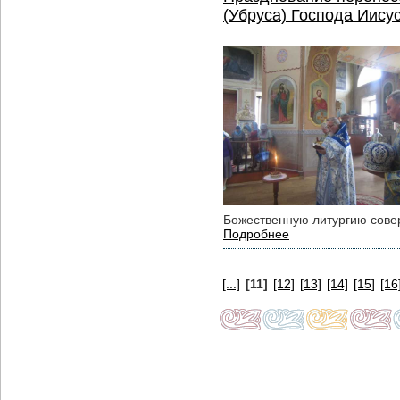
(Убруса) Господа Иису
Божественную литургию сове
Подробнее
[...]
[11]
[12]
[13]
[14]
[15]
[16