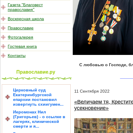
Газета "Благовест
православия"
Воскресная школа
Православие
Фотогалерея
Гостевая книга
Контакты
С любовью о Господе, б
Православие.ру
Церковный суд
11
Сентября
2022
Екатеринбургской
епархии постановил
«Величаем тя, Крестит
извергнуть схиигумен...
усекновение»
Иеромонах Нил
(Григорьев) - о ссылке в
лагерях, клинической
смерти и я...