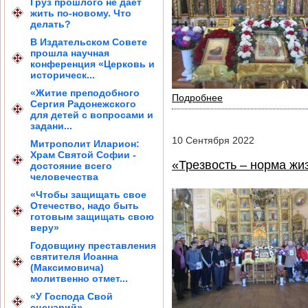
Груз прошлого не дает
жить по-новому. Что
делать?
В Издательском Совете
прошла научная
конференция «Церковь и
историческ...
«Житие преподобного
Подробнее
Сергия Радонежского
для детей с вопросами и
задани...
10
Сентября
2022
Митрополит Иларион:
Храм Святой Софии -
«Трезвость – норма жи
достояние всего
человечества
«Чтобы защищать свое
Отечество, надо быть
готовым защищать свою
веру»
Годовщину преставления
святителя Иоанна
(Максимовича)
молитвенно отмет...
«У Господа Свой
сценарий»