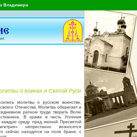
го Владимира
ия.
молитвы о воинах и Святой Руси
сились молитвы о русском воинстве,
своего Отечества. Молитва оберегает и
вседневном ратном труде творить Волю
истианина. В храме в честь Успения
 каждую среду пред иконой Пресвятой
гитрия» непрестанно возносятся
о сейчас находится на поле брани, с
олг.