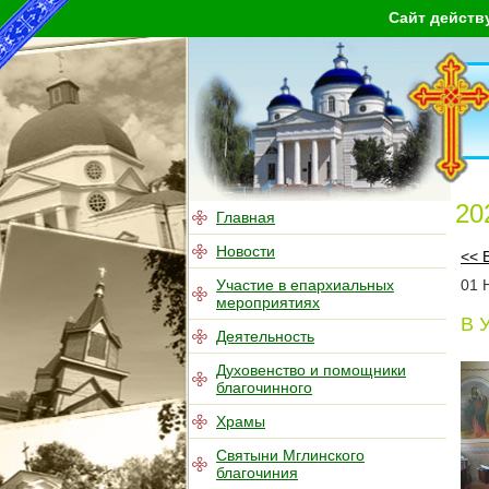
Сайт действ
20
Главная
Новости
<< 
Участие в епархиальных
01
мероприятиях
В 
Деятельность
Духовенство и помощники
благочинного
Храмы
Святыни Мглинского
благочиния