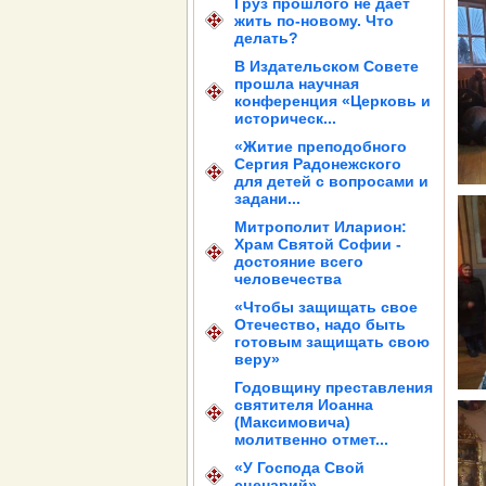
Груз прошлого не дает
жить по-новому. Что
делать?
В Издательском Совете
прошла научная
конференция «Церковь и
историческ...
«Житие преподобного
Сергия Радонежского
для детей с вопросами и
задани...
Митрополит Иларион:
Храм Святой Софии -
достояние всего
человечества
«Чтобы защищать свое
Отечество, надо быть
готовым защищать свою
веру»
Годовщину преставления
святителя Иоанна
(Максимовича)
молитвенно отмет...
«У Господа Свой
сценарий»