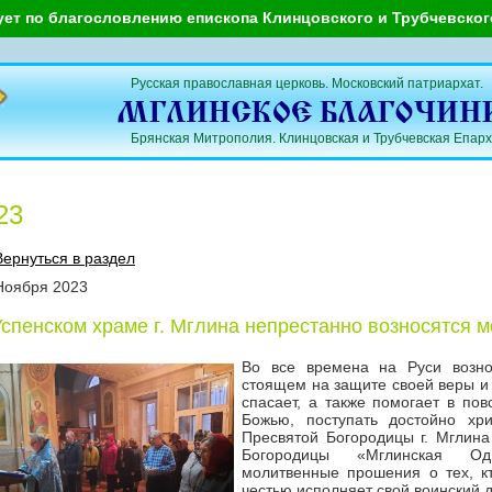
ует по благословлению епископа Клинцовского и Трубчевско
Русская православная церковь. Московский патриархат.
Брянская Митрополия. Клинцовская и Трубчевская Епарх
23
Вернуться в раздел
Ноября
2023
Успенском храме г. Мглина непрестанно возносятся 
Во все времена на Руси возно
стоящем на защите своей веры и 
спасает, а также помогает в по
Божью, поступать достойно хр
Пресвятой Богородицы г. Мглина
Богородицы «Мглинская Оди
молитвенные прошения о тех, кт
честью исполняет свой воинский д