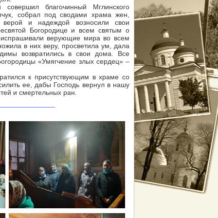
 совершил благочинный Мглинского
мчук, собрал под сводами храма жен,
 верой и надеждой возносили свои
есвятой Богородице и всем святым о
и испрашивали верующие мира во всем
ожила в них веру, просветила ум, дала
димы возвратились в свои дома. Все
Богородицы «Умягчение злых сердец» –
атился к присутствующим в храме со
силить ее, дабы Господь вернул в нашу
астей и смертельных ран.