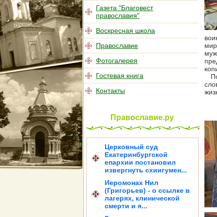
Газета "Благовест
православия"
Воскресная школа
вои
Православие
мир
муж
Фотогалерея
пре
коп
Гостевая книга
По 
сло
Контакты
жиз
Православие.ру
Церковный суд
Екатеринбургской
епархии постановил
извергнуть схиигумен...
Иеромонах Нил
(Григорьев) - о ссылке в
лагерях, клинической
смерти и я...