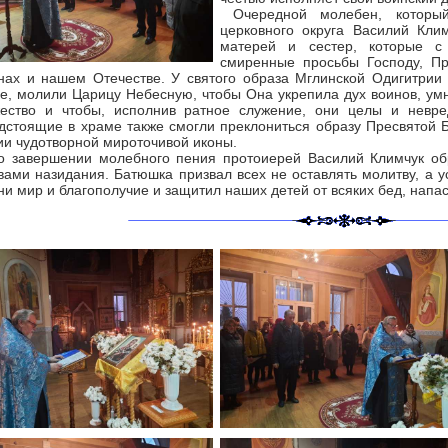
Очередной молебен, который
церковного округа Василий Кли
матерей и сестер, которые с
смиренные просьбы Господу, Пр
нах и нашем Отечестве. У святого образа Мглинской Одигитри
е, молили Царицу Небесную, чтобы Она укрепила дух воинов, умн
ество и чтобы, исполнив ратное служение, они целы и невре
дстоящие в храме также смогли преклониться образу Пресвятой 
ии чудотворной мироточивой иконы.
завершении молебного пения протоиерей Василий Климчук обр
вами назидания. Батюшка призвал всех не оставлять молитву, а у
ни мир и благополучие и защитил наших детей от всяких бед, нап