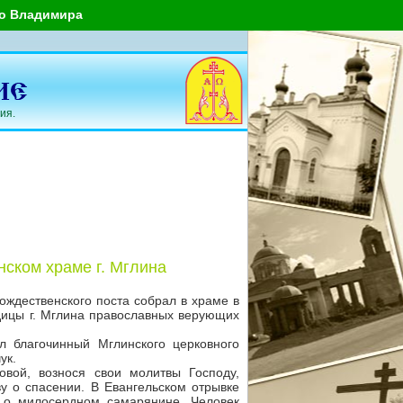
го Владимира
ия.
ском храме г. Мглина
ождественского поста собрал в храме в
дицы г. Мглина православных верующих
л благочинный Мглинского церковного
ук.
ой, вознося свои молитвы Господу,
у о спасении. В Евангельском отрывке
а о милосердном самарянине. Человек