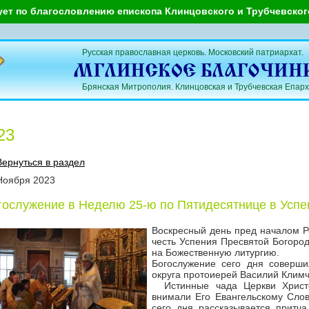
ует по благословлению епископа Клинцовского и Трубчевско
Русская православная церковь. Московский патриархат.
Брянская Митрополия. Клинцовская и Трубчевская Епарх
23
Вернуться в раздел
Ноября
2023
гослужение в Неделю 25-ю по Пятидесятнице в Успен
Воскресный день пред началом Р
честь Успения Пресвятой Богоро
на Божественную литургию.
Богослужение сего дня соверши
округа протоиерей Василий Климч
Истинные чада Церкви Христов
внимали Его Евангельскому Слов
сего дня рассказывается притч