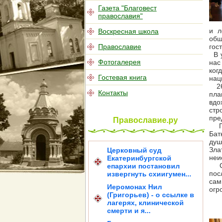
Газета "Благовест
православия"
и л
Воскресная школа
общ
Православие
гос
В у
Фотогалерея
нас
ког
Гостевая книга
нац
26 
Контакты
пла
вдо
стр
пре
Православие.ру
По 
Бат
душ
Зла
Церковный суд
неи
Екатеринбургской
Суг
епархии постановил
пос
извергнуть схиигумен...
сам
Иеромонах Нил
огр
(Григорьев) - о ссылке в
лагерях, клинической
смерти и я...