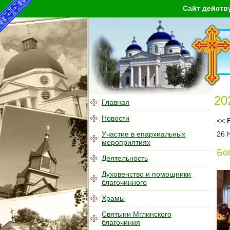
Сайт действ
20
Главная
Новости
<< 
Участие в епархиальных
26
мероприятиях
Бо
Деятельность
Духовенство и помощники
благочинного
Храмы
Святыни Мглинского
благочиния