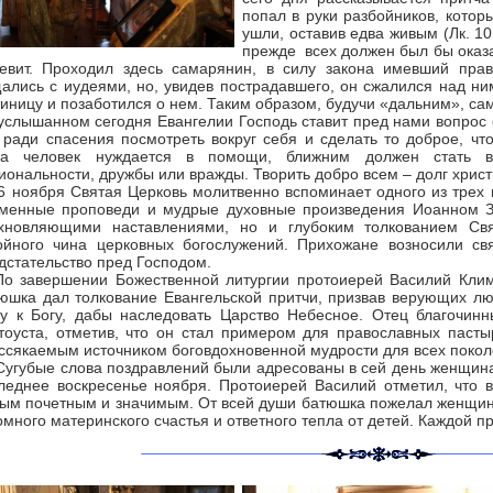
попал в руки разбойников, котор
ушли, оставив едва живым (Лк. 1
прежде всех должен был бы оказ
евит. Проходил здесь самарянин, в силу закона имевший пра
ались с иудеями, но, увидев пострадавшего, он сжалился над ним
тиницу и позаботился о нем. Таким образом, будучи «дальним», с
слышанном сегодня Евангелии Господь ставит пред нами вопрос
 ради спасения посмотреть вокруг себя и сделать то доброе, что
да человек нуждается в помощи, ближним должен стать вс
иональности, дружбы или вражды. Творить добро всем – долг хрис
ноября Святая Церковь молитвенно вспоминает одного из трех ве
менные проповеди и мудрые духовные произведения Иоанном З
хновляющими наставлениями, но и глубоким толкованием С
ойного чина церковных богослужений. Прихожане возносили св
дстательство пред Господом.
завершении Божественной литургии протоиерей Василий Климч
юшка дал толкование Евангельской притчи, призвав верующих лю
у к Богу, дабы наследовать Царство Небесное. Отец благочинн
тоуста, отметив, что он стал примером для православных пасты
ссякаемым источником боговдохновенной мудрости для всех покол
убые слова поздравлений были адресованы в сей день женщинам
леднее воскресенье ноября. Протоиерей Василий отметил, что в
ым почетным и значимым. От всей души батюшка пожелал женщин
омного материнского счастья и ответного тепла от детей. Каждой п