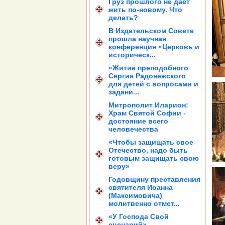
Груз прошлого не дает
жить по-новому. Что
делать?
В Издательском Совете
прошла научная
конференция «Церковь и
историческ...
«Житие преподобного
Сергия Радонежского
для детей с вопросами и
задани...
Митрополит Иларион:
Храм Святой Софии -
достояние всего
человечества
«Чтобы защищать свое
Отечество, надо быть
готовым защищать свою
веру»
Годовщину преставления
святителя Иоанна
(Максимовича)
молитвенно отмет...
«У Господа Свой
сценарий»