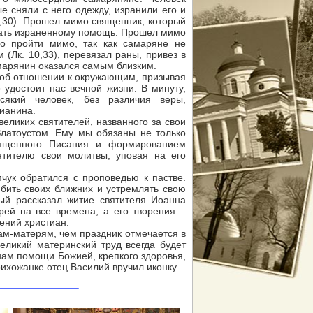
ые сняли с него одежду, изранили его и
0,30). Прошел мимо священник, который
ать израненному помощь. Прошел мимо
во пройти мимо, так как самаряне не
 (Лк. 10,33), перевязал раны, привез в
амарянин оказался самым близким.
 об отношении к окружающим, призывая
 удостоит нас вечной жизни. В минуту,
який человек, без различия веры,
тианина.
ликих святителей, названного за свои
латоустом. Ему мы обязаны не только
вященного Писания и формированием
ятителю свои молитвы, уповая на его
ук обратился с проповедью к пастве.
бить своих ближних и устремлять свою
ый рассказал житие святителя Иоанна
рей на все времена, а его творения –
ений христиан.
-матерям, чем праздник отмечается в
еликий материнский труд всегда будет
ам помощи Божией, крепкого здоровья,
рихожанке отец Василий вручил иконку.