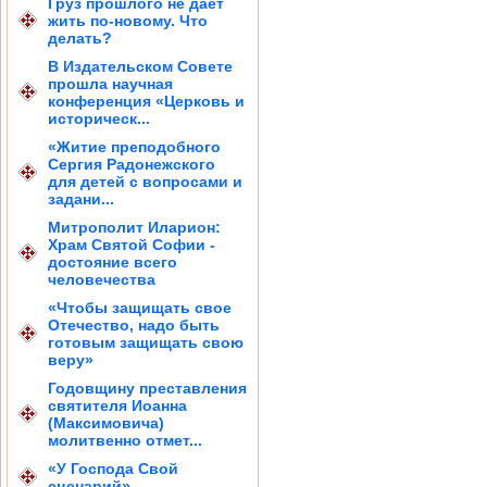
Груз прошлого не дает
жить по-новому. Что
делать?
В Издательском Совете
прошла научная
конференция «Церковь и
историческ...
«Житие преподобного
Сергия Радонежского
для детей с вопросами и
задани...
Митрополит Иларион:
Храм Святой Софии -
достояние всего
человечества
«Чтобы защищать свое
Отечество, надо быть
готовым защищать свою
веру»
Годовщину преставления
святителя Иоанна
(Максимовича)
молитвенно отмет...
«У Господа Свой
сценарий»