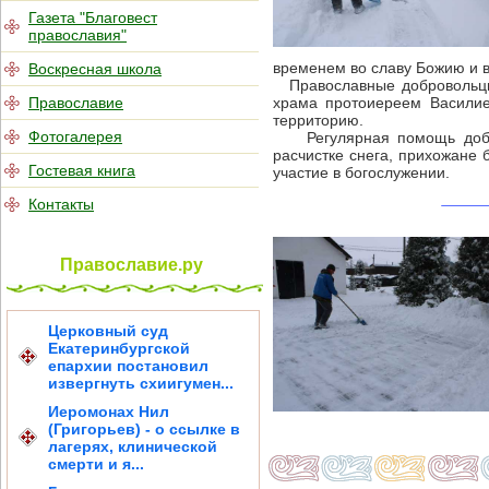
Газета "Благовест
православия"
временем во славу Божию и в
Воскресная школа
Православные добровольцы в
Православие
храма протоиереем Василие
территорию.
Фотогалерея
Регулярная помощь добров
расчистке снега, прихожане 
Гостевая книга
участие в богослужении.
Контакты
Православие.ру
Церковный суд
Екатеринбургской
епархии постановил
извергнуть схиигумен...
Иеромонах Нил
(Григорьев) - о ссылке в
лагерях, клинической
смерти и я...