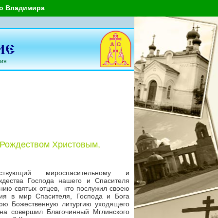
го Владимира
ия.
 Рождеством Христовым,
ствующий мироспасительному и
ждества Господа нашего и Спасителя
анию святых отцев, кто послужил своею
ия в мир Спасителя, Господа и Бога
юю Божественную литургию уходящего
ина совершил Благочинный Мглинского