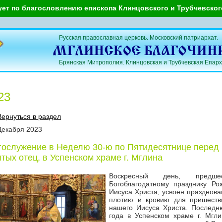
ует по благословлению епископа Клинцовского и Трубчевско
Русская православная церковь. Московский патриархат.
Брянская Митрополия. Клинцовская и Трубчевская Епарх
23
Вернуться в раздел
Декабря
2023
гослужение в Неделю 30-ю по Пятидесятнице перед
ятых отец, в Успенском храме г. Мглина
Воскресный день, предше
Богоблагодатному празднику Ро
Иисуса Христа, усвоен празднов
плотию и кровию для пришеств
нашего Иисуса Христа. Последн
года в Успенском храме г. Мгл