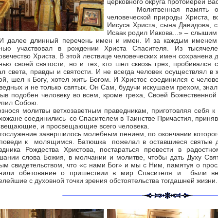
церковного округа протоиерей Ва
Молитвенная память о тех
человеческой природы Христа, в
Иисуса Христа, сына Давидова, 
Исаак родил Иакова...» – слышим
 И далее длинный перечень имен и имен. И за каждым именем 
нью участвовал в рождении Христа Спасителя. Из тысячеле
овечество Христа. В этой лествице человеческих имен сохранена дл
нью своей святости, но и тех, кто шел сквозь грех, пробивался
ал света, правды и святости. И не всегда человек осуществлял в
ой, шел к Богу, хотел жить Богом. И Христос соединился с челов
ведных и не только святых. Он Сам, будучи искушаем грехом, зна
быв подобен человеку во всем, кроме греха, Своей Божественной
упил Собою.
нося молитвы ветхозаветным праведникам, приготовляя себя к 
хожане соединились со Спасителем в Таинстве Причастия, приняв
свещающие, и просвещающие всего человека.
ослужение завершилось молебным пением, по окончании которого
поведи к молящимся. Батюшка пожелал в оставшиеся святые дн
здника Рождества Христова, постараться провести в радостн
шании слова Божия, в молчании и молитве, чтобы дать Духу Свят
ым свидетельством, что «с нами Бог» и мы с Ним, памятуя о про
нили обетование о пришествии в мир Спасителя и были ве
елейшие с духовной точки зрения обстоятельства тогдашней жизни.