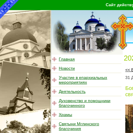
Сайт действ
20
Главная
Новости
<< 
Участие в епархиальных
31
мероприятиях
Бо
Деятельность
св
Духовенство и помощники
благочинного
Храмы
Святыни Мглинского
благочиния