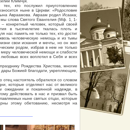
силий Климчук.
, кто послужил приуготовлению
озносится ныне в Церкви: «Родословие
сына Авраамова. Авраам родил Исаака;
 мы слова Святого Евангелия (Мф. 1, 1-
– конкретный человек, который своей
тия в тысячелетие ткалась плоть и
я нас память не только тех, кто достиг
 сквозь человеческую немощь и из тьмы
 жизни свои искания и мечты, но он жил
еческим родом, избрав в нем не только
л меру человеческой немощи и слабости
 любовью всех воплотил в Себя и всех
празднику Рождества Христова, многие
 дары Божией благодати, укрепляющие,
 отец настоятель обратился со словом
и, которые отделяют нас от великого
ом ожидании и покаянной надежде, в
ому действовать в нас и призвал быть
славляемых ныне святых отцах, которые
рны этому обетованию, несмотря на