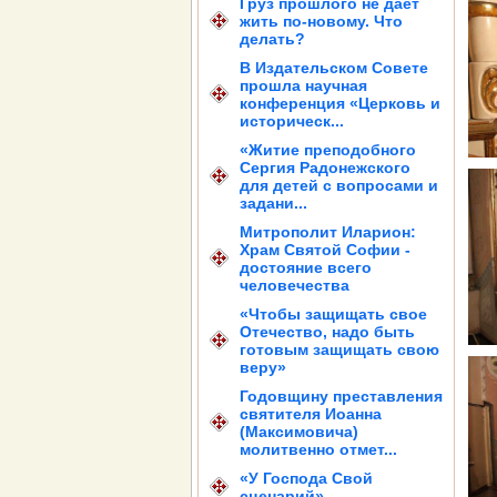
Груз прошлого не дает
жить по-новому. Что
делать?
В Издательском Совете
прошла научная
конференция «Церковь и
историческ...
«Житие преподобного
Сергия Радонежского
для детей с вопросами и
задани...
Митрополит Иларион:
Храм Святой Софии -
достояние всего
человечества
«Чтобы защищать свое
Отечество, надо быть
готовым защищать свою
веру»
Годовщину преставления
святителя Иоанна
(Максимовича)
молитвенно отмет...
«У Господа Свой
сценарий»