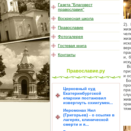
Газета "Благовест
православия"
Воскресная школа
2).
Православие
жиз
чел
Фотогалерея
жиз
иск
Гостевая книга
вер
пра
Контакты
и, 
иск
Воз
Православие.ру
при
и о
Бог
про
Церковный суд
пра
Екатеринбургской
слу
епархии постановил
жив
извергнуть схиигумен...
хра
тяж
Иеромонах Нил
(Григорьев) - о ссылке в
лагерях, клинической
смерти и я...