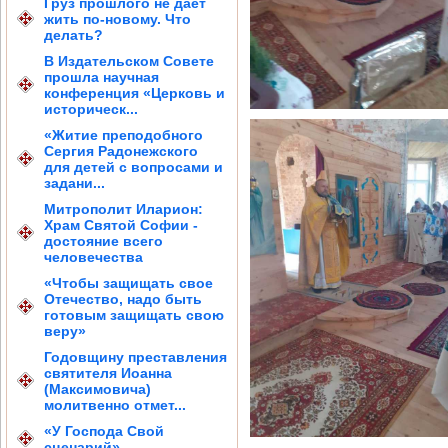
Груз прошлого не дает
жить по-новому. Что
делать?
В Издательском Совете
прошла научная
конференция «Церковь и
историческ...
«Житие преподобного
Сергия Радонежского
для детей с вопросами и
задани...
Митрополит Иларион:
Храм Святой Софии -
достояние всего
человечества
«Чтобы защищать свое
Отечество, надо быть
готовым защищать свою
веру»
Годовщину преставления
святителя Иоанна
(Максимовича)
молитвенно отмет...
«У Господа Свой
сценарий»