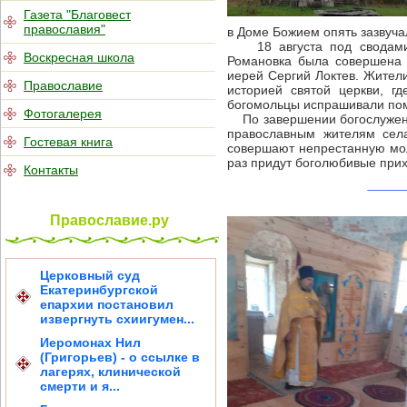
Газета "Благовест
православия"
в Доме Божием опять зазвуча
18 августа под сводами п
Воскресная школа
Романовка была совершена 
иерей Сергий Локтев. Жител
Православие
историей святой церкви, г
богомольцы испрашивали пом
Фотогалерея
По завершении богослужени
православным жителям сел
Гостевая книга
совершают непрестанную моли
раз придут боголюбивые при
Контакты
Православие.ру
Церковный суд
Екатеринбургской
епархии постановил
извергнуть схиигумен...
Иеромонах Нил
(Григорьев) - о ссылке в
лагерях, клинической
смерти и я...