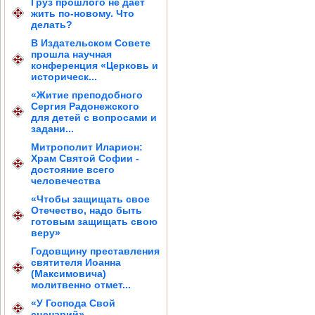
Груз прошлого не дает
жить по-новому. Что
делать?
В Издательском Совете
прошла научная
конференция «Церковь и
историческ...
«Житие преподобного
Сергия Радонежского
для детей с вопросами и
задани...
Митрополит Иларион:
Храм Святой Софии -
достояние всего
человечества
«Чтобы защищать свое
Отечество, надо быть
готовым защищать свою
веру»
Годовщину преставления
святителя Иоанна
(Максимовича)
молитвенно отмет...
«У Господа Свой
сценарий»