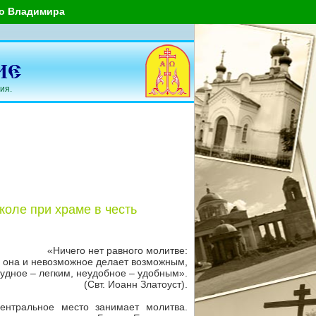
го Владимира
ия.
коле при храме в честь
«Ничего нет равного молитве:
она и невозможное делает возможным,
рудное – легким, неудобное – удобным».
(Свт. Иоанн Златоуст).
ентральное место занимает молитва.