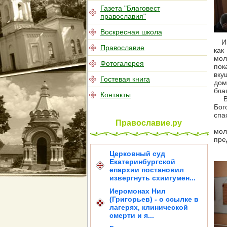
Газета "Благовест
православия"
Воскресная школа
Из 
Православие
как
мол
Фотогалерея
пок
вку
Гостевая книга
дом
бла
Контакты
В п
Бог
спа
Православие.ру
Под
мол
пре
Церковный суд
Екатеринбургской
епархии постановил
извергнуть схиигумен...
Иеромонах Нил
(Григорьев) - о ссылке в
лагерях, клинической
смерти и я...