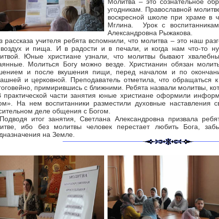
Молитва – это сознательное обр
угодникам. Православной молитв
воскресной школе при храме в ч
Мглина. Урок с воспитанникам
Александровна Рыжакова.
рассказа учителя ребята вспомнили, что молитва – это наш разг
 воздух и пища. И в радости и в печали, и когда нам что-то 
итвой. Юные христиане узнали, что молитвы бывают хвалебны
аянные. Молиться Богу можно везде. Христианин обязан молить
шением и после вкушения пищи, перед началом и по окончани
ашней и церковной. Преподаватель отметила, что обращаться к
гоговейно, примирившись с ближними. Ребята назвали молитвы, ко
рактической части занятия юные христиане оформили информа
ом». На нем воспитанники разместили духовные наставления с
сительном деле общения с Богом.
водя итог занятия, Светлана Александровна призвала ребят 
итве, ибо без молитвы человек перестает любить Бога, за
дназначения на Земле.