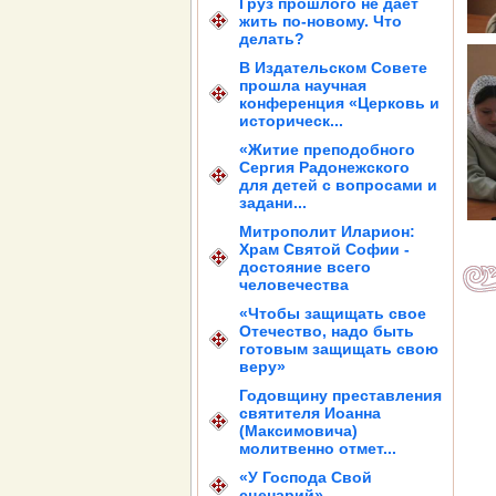
Груз прошлого не дает
жить по-новому. Что
делать?
В Издательском Совете
прошла научная
конференция «Церковь и
историческ...
«Житие преподобного
Сергия Радонежского
для детей с вопросами и
задани...
Митрополит Иларион:
Храм Святой Софии -
достояние всего
человечества
«Чтобы защищать свое
Отечество, надо быть
готовым защищать свою
веру»
Годовщину преставления
святителя Иоанна
(Максимовича)
молитвенно отмет...
«У Господа Свой
сценарий»