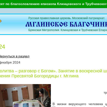
ует по благословлению епископа Клинцовского и Трубчевско
Русская православная церковь. Московский патриархат.
Брянская Митрополия. Клинцовская и Трубчевская Епарх
24
Вернуться в раздел
Декабря
2024
олитва – разговор с Богом». Занятие в воскресной ш
пения Пресвятой Богородицы г. Мглина
т
В жизни верующего человека ц