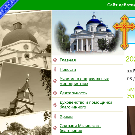
Сайт действ
20
Главная
Новости
<< 
Участие в епархиальных
08
мероприятиях
«М
Деятельность
Ус
Духовенство и помощники
благочинного
Храмы
Святыни Мглинского
благочиния