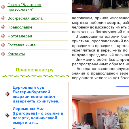
Газета "Благовест
православия"
человеком, приняв человече
Воскресная школа
мертвых победил смерть, изб
Православие
человеку возможность иметь 
пасхальных богослужений и 
Фотогалерея
В завершении встречи батю
христиан, прославляющий поб
Гостевая книга
праздников праздник, торжес
укрепляться в вере, жить п
Контакты
получил праздничный пасхаль
Вниманию ребят была предст
распространённых образов на
Беседа со священнослужите
Православие.ру
знания о православной вере
верующего человека нет боле
Церковный суд
Екатеринбургской
епархии постановил
извергнуть схиигумен...
Иеромонах Нил
(Григорьев) - о ссылке в
лагерях, клинической
смерти и я...