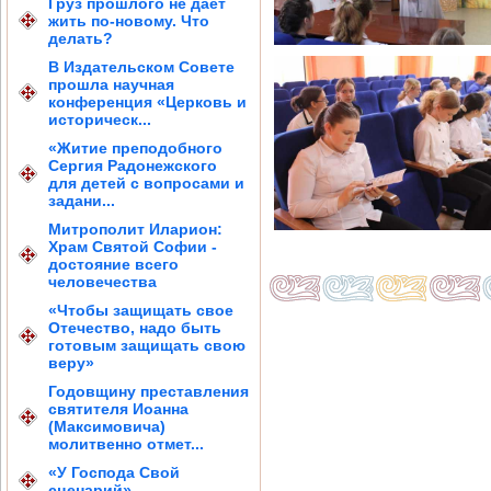
Груз прошлого не дает
жить по-новому. Что
делать?
В Издательском Совете
прошла научная
конференция «Церковь и
историческ...
«Житие преподобного
Сергия Радонежского
для детей с вопросами и
задани...
Митрополит Иларион:
Храм Святой Софии -
достояние всего
человечества
«Чтобы защищать свое
Отечество, надо быть
готовым защищать свою
веру»
Годовщину преставления
святителя Иоанна
(Максимовича)
молитвенно отмет...
«У Господа Свой
сценарий»