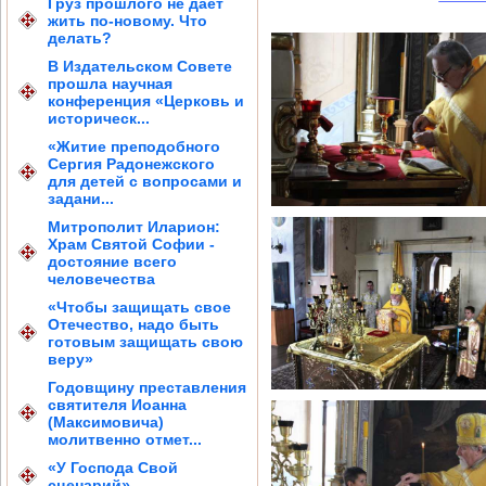
Груз прошлого не дает
жить по-новому. Что
делать?
В Издательском Совете
прошла научная
конференция «Церковь и
историческ...
«Житие преподобного
Сергия Радонежского
для детей с вопросами и
задани...
Митрополит Иларион:
Храм Святой Софии -
достояние всего
человечества
«Чтобы защищать свое
Отечество, надо быть
готовым защищать свою
веру»
Годовщину преставления
святителя Иоанна
(Максимовича)
молитвенно отмет...
«У Господа Свой
сценарий»