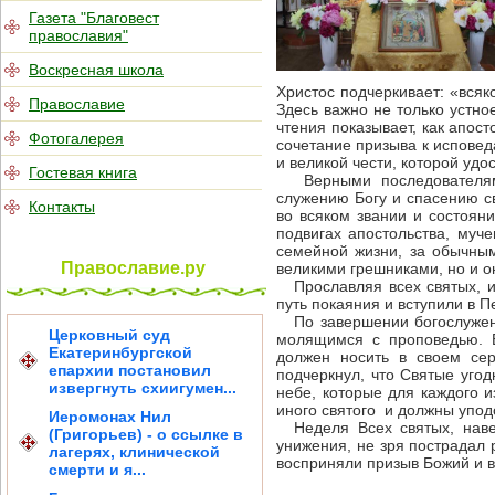
Газета "Благовест
православия"
Воскресная школа
Христос подчеркивает: «всяк
Православие
Здесь важно не только устно
чтения показывает, как апос
Фотогалерея
сочетание призыва к испове
и великой чести, которой удо
Гостевая книга
Верными последователями 
служению Богу и спасению с
Контакты
во всяком звании и состояни
подвигах апостольства, муче
семейной жизни, за обычным
Православие.ру
великими грешниками, но и о
Прославляя всех святых, ис
путь покаяния и вступили в П
По завершении богослужени
Церковный суд
молящимся с проповедью. Б
Екатеринбургской
должен носить в своем сер
епархии постановил
подчеркнул, что Святые угод
извергнуть схиигумен...
небе, которые для каждого 
иного святого и должны уподо
Иеромонах Нил
Неделя Всех святых, навер
(Григорьев) - о ссылке в
унижения, не зря пострадал 
лагерях, клинической
восприняли призыв Божий и в
смерти и я...