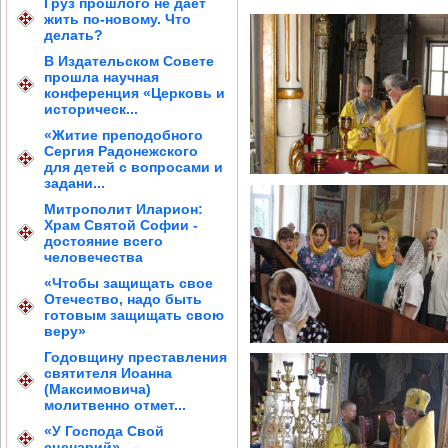
Груз прошлого не дает
жить по-новому. Что
делать?
В Издательском Совете
прошла научная
конференция «Церковь и
историческ...
«Житие преподобного
Сергия Радонежского
для детей с вопросами и
задани...
Митрополит Иларион:
Храм Святой Софии -
достояние всего
человечества
«Чтобы защищать свое
Отечество, надо быть
готовым защищать свою
веру»
Годовщину преставления
святителя Иоанна
(Максимовича)
молитвенно отмет...
«У Господа Свой
сценарий»