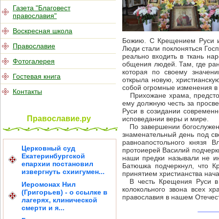
Газета "Благовест
православия"
Воскресная школа
Божию. С Крещением Руси и
Православие
Люди стали поклоняться Госп
реально входить в ткань нар
Фотогалерея
общения людей. Там, где ран
которая по своему значен
Гостевая книга
открыла новую, христианскую
собой огромные изменения в 
Контакты
Прихожане храма, предстоя 
ему должную честь за просве
Руси в созидании современно
Православие.ру
исповедании веры и мире.
По завершении богослужения
знаменательный день под св
равноапостольного князя В
Церковный суд
протоиерей Василий подчеркн
Екатеринбургской
наши предки называли не и
епархии постановил
Батюшка подчеркнул, что К
извергнуть схиигумен...
принятием христианства нача
В честь Крещения Руси в п
Иеромонах Нил
колокольного звона всех х
(Григорьев) - о ссылке в
православия в нашем Отечес
лагерях, клинической
смерти и я...