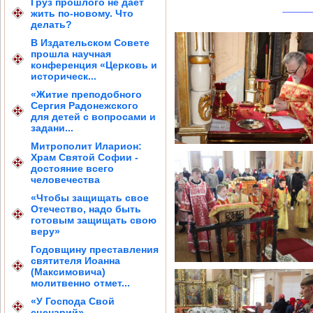
Груз прошлого не дает
жить по-новому. Что
делать?
В Издательском Совете
прошла научная
конференция «Церковь и
историческ...
«Житие преподобного
Сергия Радонежского
для детей с вопросами и
задани...
Митрополит Иларион:
Храм Святой Софии -
достояние всего
человечества
«Чтобы защищать свое
Отечество, надо быть
готовым защищать свою
веру»
Годовщину преставления
святителя Иоанна
(Максимовича)
молитвенно отмет...
«У Господа Свой
сценарий»