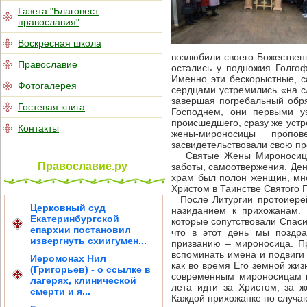
Газета "Благовест
православия"
Воскресная школа
возлюбили своего Божествен
Православие
остались у подножия Голгоф
Именно эти бескорыстные, 
Фотогалерея
сердцами устремились «на с
завершая погребальный обря
Гостевая книга
Господнем, они первыми у
происшедшего, сразу же устр
Контакты
жены-мироносицы пропове
засвидетельствовали свою пр
Святые Жены Мироносицы я
Православие.ру
заботы, самоотвержения. Ден
храм был полон женщин, мно
Христом в Таинстве Святого
После Литургии протоиерей
Церковный суд
назиданием к прихожанам.
Екатеринбургской
которые сопутствовали Спаси
епархии постановил
что в этот день мы поздр
извергнуть схиигумен...
призванию – мироносица. Пр
вспоминать имена и подвиги
Иеромонах Нил
как во время Его земной жиз
(Григорьев) - о ссылке в
современным мироносицам к
лагерях, клинической
лета идти за Христом, за 
смерти и я...
Каждой прихожанке по случаю