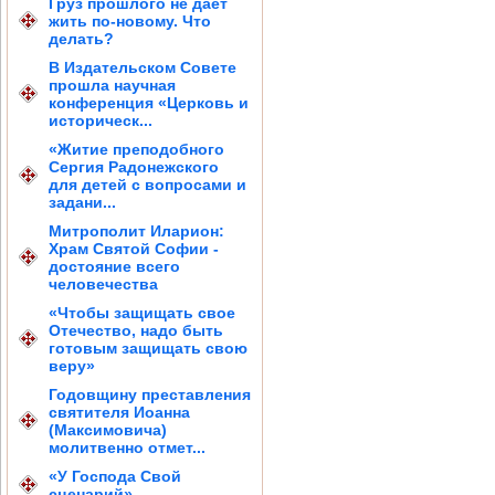
Груз прошлого не дает
жить по-новому. Что
делать?
В Издательском Совете
прошла научная
конференция «Церковь и
историческ...
«Житие преподобного
Сергия Радонежского
для детей с вопросами и
задани...
Митрополит Иларион:
Храм Святой Софии -
достояние всего
человечества
«Чтобы защищать свое
Отечество, надо быть
готовым защищать свою
веру»
Годовщину преставления
святителя Иоанна
(Максимовича)
молитвенно отмет...
«У Господа Свой
сценарий»