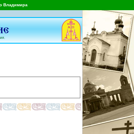
го Владимира
ия.