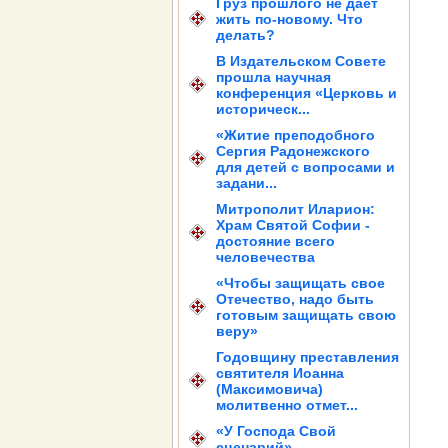
Груз прошлого не дает
жить по-новому. Что
делать?
В Издательском Совете
прошла научная
конференция «Церковь и
историческ...
«Житие преподобного
Сергия Радонежского
для детей с вопросами и
задани...
Митрополит Иларион:
Храм Святой Софии -
достояние всего
человечества
«Чтобы защищать свое
Отечество, надо быть
готовым защищать свою
веру»
Годовщину преставления
святителя Иоанна
(Максимовича)
молитвенно отмет...
«У Господа Свой
сценарий»