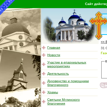
Сайт действ
<< 
Главная
31 
Газ
Новости
.
Ф
Участие в епархиальных
мероприятиях
Деятельность
Духовенство и помощники
благочинного
Храмы
Святыни Мглинского
благочиния