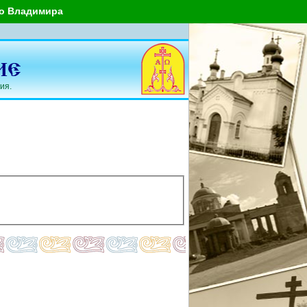
го Владимира
ия.