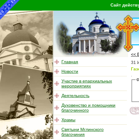
Сайт действ
<< 
Главная
31 
Газ
Новости
.
Ф
Участие в епархиальных
мероприятиях
Деятельность
Духовенство и помощники
благочинного
Храмы
Святыни Мглинского
благочиния