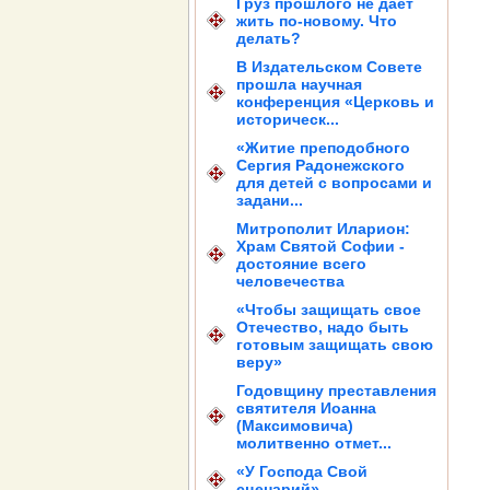
Груз прошлого не дает
жить по-новому. Что
делать?
В Издательском Совете
прошла научная
конференция «Церковь и
историческ...
«Житие преподобного
Сергия Радонежского
для детей с вопросами и
задани...
Митрополит Иларион:
Храм Святой Софии -
достояние всего
человечества
«Чтобы защищать свое
Отечество, надо быть
готовым защищать свою
веру»
Годовщину преставления
святителя Иоанна
(Максимовича)
молитвенно отмет...
«У Господа Свой
сценарий»