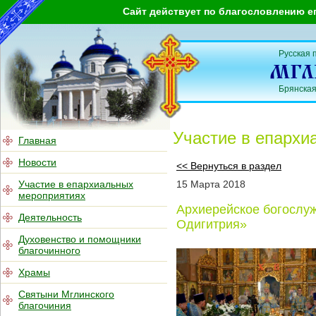
Сайт действует по благословлению е
Русская 
Брянская
Участие в епархи
Главная
Новости
<< Вернуться в раздел
Участие в епархиальных
15
Марта
2018
мероприятиях
Архиерейское богослу
Деятельность
Одигитрия»
Духовенство и помощники
благочинного
Храмы
Святыни Мглинского
благочиния