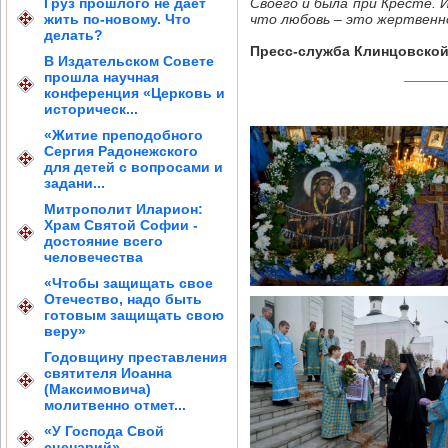
Груз прошлого не дает
Своего и была при Кресте.
жить по-новому. Что
что любовь – это жертвенно
делать?
Пресс-служба Клинцовской
В Издательском Совете
прошла научная
конференция «Церковь и
историческ...
«Житие преподобного
Сергия Радонежского
для детей с вопросами и
задани...
Митрополит Иларион:
Храм Святой Софии -
достояние всего
человечества
«Чтобы защищать свое
Отечество, надо быть
готовым защищать свою
веру»
Годовщину преставления
святителя Иоанна
(Максимовича)
молитвенно отмет...
«У Господа Свой
сценарий»