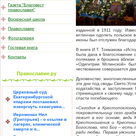
Газета "Благовест
православия"
Воскресная школа
Православие
изданной в 1911 году. Изв
мглинчан одолеть польское в
Фотогалерея
иконы был отслужен благода
Гостевая книга
В книге И.Т. Токмакова «Ист
была дана в благословение с
Контакты
поляками и брошена вблизи 
«Одигитрии Мглинской» был
чествование совершается два 
Православие.ру
Духовенство, многочисленные
эти дни под своды Свято-Усп
ходатайства и заступления
Церковный суд
стремящаяся к своему чаду, 
Екатеринбургской
спасти погибающего.
епархии постановил
извергнуть схиигумен...
«Сегодня в Крестопоклон
покровительницу сего град
Иеромонах Нил
лежит в его основе, ведь 
(Григорьев) - о ссылке в
Крестоношения и Крестных
лагерях, клинической
Богослова, что Бог – есть 
смерти и я...
ради любви. Первая уяснил