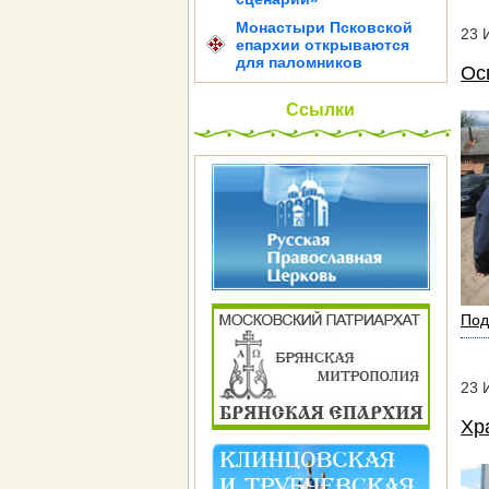
Монастыри Псковской
23
епархии открываются
для паломников
Ос
Ссылки
Под
23
Хр