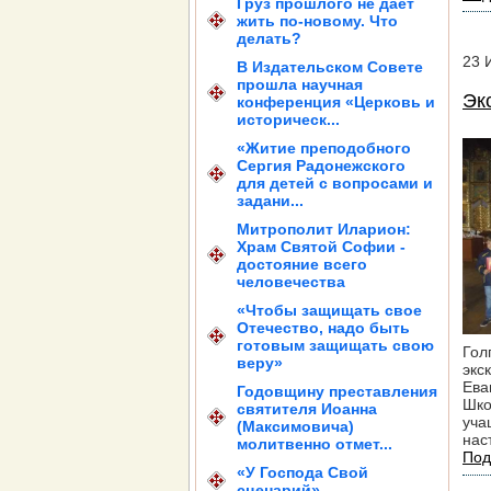
Груз прошлого не дает
жить по-новому. Что
делать?
23
В Издательском Совете
прошла научная
Эк
конференция «Церковь и
историческ...
«Житие преподобного
Сергия Радонежского
для детей с вопросами и
задани...
Митрополит Иларион:
Храм Святой Софии -
достояние всего
человечества
«Чтобы защищать свое
Отечество, надо быть
готовым защищать свою
Гол
веру»
экс
Ева
Годовщину преставления
Шко
святителя Иоанна
уча
(Максимовича)
нас
молитвенно отмет...
Под
«У Господа Свой
сценарий»