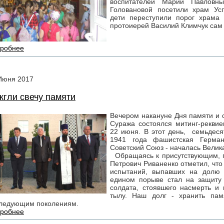
воспитателей Марии Павловн
Головановой посетили храм Ус
дети переступили порог храма 
протоиерей Василий Климчук сам 
робнее
Июня
2017
жгли свечу памяти
Вечером накануне Дня памяти и 
Суража состоялся митинг-рекви
22 июня. В этот день, семьдеся
1941 года фашистская Герма
Советский Союз - началась Велик
Обращаясь к присутствующим, г
Петрович Риваненко отметил, что
испытаний, выпавших на долю 
едином порыве стал на защиту 
солдата, стоявшего насмерть и 
тылу. Наш долг - хранить пам
ледующим поколениям.
робнее