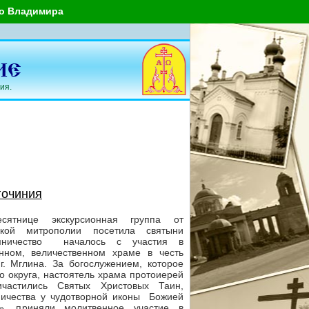
го Владимира
ия.
гочиния
ятнице экскурсионная группа от
ской митрополии посетила святыни
омничество началось с участия в
нном, величественном храме в честь
. Мглина. За богослужением, которое
о округа, настоятель храма протоиерей
частились Святых Христовых Таин,
ничества у чудотворной иконы Божией
», приняли молитвенное участие в