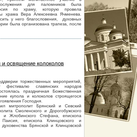
гослужения для паломников была
урсия по храму, которую провела
лы храма Вера Алексеевна Ячменева.
сить у него благословения, духовных
ории была организована трапеза, после
я и освящение колоколов
ддверии торжественных мероприятий,
у фестивалю славянских народов
остоялась праздничная Божественная
ние купола и колоколов строящегося
гоявления Господня.
вил митрополит Брянский и Севский
олита Смоленского и Дорогобужского
о и Жлобинского Стефана, епископа
 Паисия, епископа Клинцовского и
 духовенства Брянской и Клинцовской