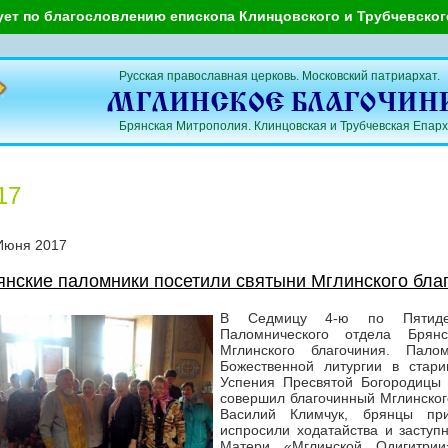
ует по благословлению епископа Клинцовского и Трубчевско
Русская православная церковь. Московский патриархат.
Брянская Митрополия. Клинцовская и Трубчевская Епарх
17
Июня
2017
янские паломники посетили святыни Мглинского бла
В Седмицу 4-ю по Пятидес
Паломнического отдела Брян
Мглинского благочиния. Пал
Божественной литургии в стари
Успения Пресвятой Богородицы г
совершил благочинный Мглинског
Василий Климчук, брянцы при
испросили ходатайства и заступ
Матери «Мглинской Одигитрии