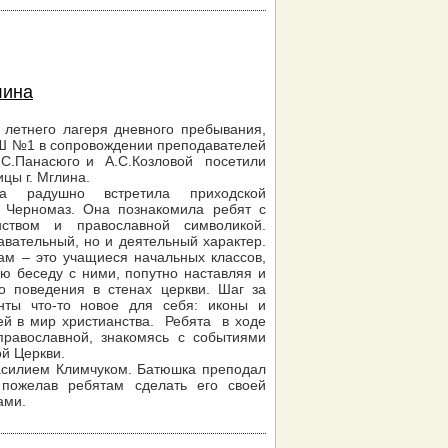
лина
в летнего лагеря дневного пребывания,
Ш №1 в сопровождении преподавателей
А.С.Панасюго и А.С.Козловой посетили
ицы г. Мглина.
ма радушно встретила приходской
а Черномаз. Она познакомила ребят с
нством и православной символикой.
авательный, но и деятельный характер.
ам – это учащиеся начальных классов,
ю беседу с ними, попутно наставляя и
о поведения в стенах церкви. Шаг за
нты что-то новое для себя: иконы и
ей в мир христианства. Ребята в ходе
православной, знакомясь с событиями
й Церкви.
асилием Климчуком. Батюшка преподал
 пожелав ребятам сделать его своей
ами.