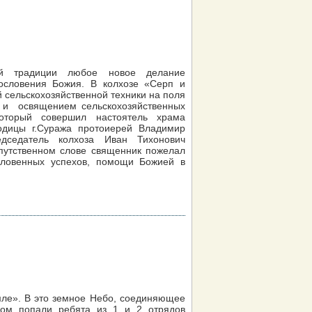
кой традиции любое новое делание
ословения Божия. В колхозе «Серп и
 сельскохозяйственной техники на поля
 и освящением сельскохозяйственных
оторый совершил настоятель храма
одицы г.Суража протоиерей Владимир
дседатель колхоза Иван Тихонович
путственном слове священник пожелал
ловенных успехов, помощи Божией в
мле». В это земное Небо, соединяющее
ом попали ребята из 1 и 2 отрядов