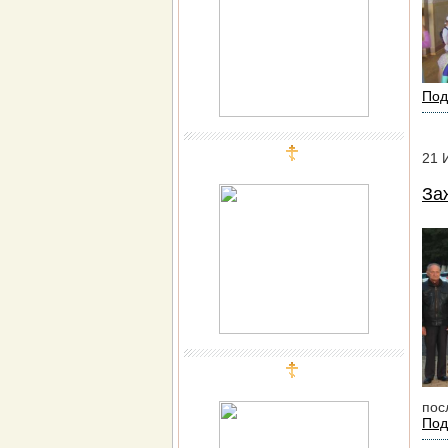
Под
21
За
пос
Под