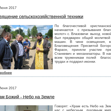
Июня
2017
вящение сельскохозяйственной техники
По благочестивой христианс
начинается с призывания благ
молот» с. Влазовичи выход новой
был предварен общей молитвой
машин. В чине освящения, к
Благовещения Пресвятой Богор
Фараон, приняли участие пре
Станкевич и механизаторы. В на
всем труженикам полей благос
трудах и подарил иконки.
робнее
Июня
2017
ам Божий - Небо на Земле
Говорят: «Храм есть Небо на Зе
нас с небесным, духовным мир