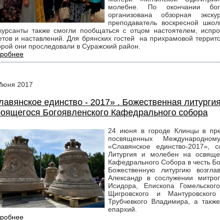
молебне. По окончании бо
организована обзорная экск
преподаватель воскресной шко
курсанты также смогли пообщаться с отцом настоятелем, испро
етов и наставлений. Для брянских гостей на прихрамовой террит
орой они проследовали в Суражский район.
робнее
Июня
2017
лавянское единство - 2017» . Божественная литурги
роящегося Богоявленского Кафедрального собора
24 июня в городе Клинцы в пре
посвященных Международном
«Славянское единство-2017», с
Литургия и молебен на освяще
Кафедрального Собора в честь Бо
Божественную литургию возгла
Александр в сослужении митроп
Исидора, Епископа Гомельског
Щигровского и Мантуровского
Трубчевкого Владимира, а также
епархий.
робнее