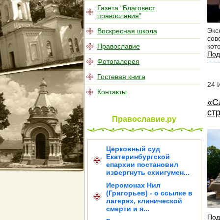
Газета "Благовест
православия"
Экс
Воскресная школа
сов
Православие
кот
Под
Фотогалерея
Гостевая книга
24
Контакты
«С
ст
Православие.ру
Церковный суд
Екатеринбургской
епархии постановил
извергнуть схиигумен...
Иеромонах Нил
(Григорьев) - о ссылке в
лагерях, клинической
смерти и я...
Под