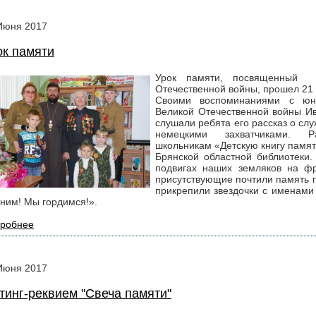
Июня
2017
ок памяти
Урок памяти, посвященный 
Отечественной войны, прошел 21 
Своими воспоминаниями с юн
Великой Отечественной войны Ив
слушали ребята его рассказ о слу
немецкими захватчиками. Р
школьникам «Детскую книгу памят
Брянской областной библиотеки.
подвигах наших земляков на фр
присутствующие почтили память 
прикрепили звездочки с именами
ним! Мы гордимся!».
робнее
Июня
2017
тинг-реквием "Свеча памяти"