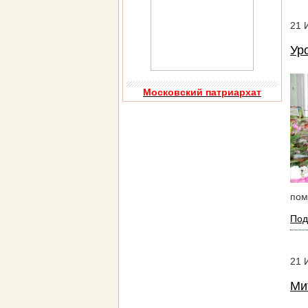
21
Ур
Московский патриархат
пом
Под
21
Ми