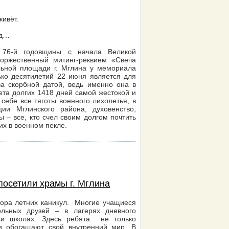
живёт.
од…
 76-й годовщины с начала Великой
оржественный митинг-реквием «Свеча
ьной площади г. Мглина у мемориала
ко десятилетий 22 июня является для
а скорбной датой, ведь именно она в
ета долгих 1418 дней самой жестокой и
ебе все тяготы военного лихолетья, в
ии Мглинского района, духовенство,
ы – все, кто счел своим долгом почтить
их в военном пекле.
посетили храмы г. Мглина
ора летних каникул. Многие учащиеся
ольных друзей – в лагерях дневного
ри школах. Здесь ребята не только
и обогащают свой внутренний мир. В