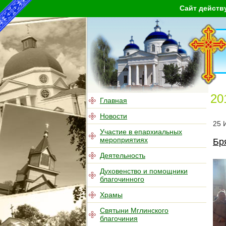
Сайт действ
20
Главная
Новости
25
Участие в епархиальных
мероприятиях
Бр
Деятельность
Духовенство и помощники
благочинного
Храмы
Святыни Мглинского
благочиния