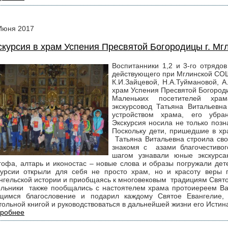
Июня
2017
скурсия в храм Успения Пресвятой Богородицы г. Мг
Воспитанники 1,2 и 3-го отрядо
действующего при Мглинской СО
К.И.Зайцевой, Н.А.Туймановой, 
храм Успения Пресвятой Богород
Маленьких посетителей хра
экскурсовод Татьяна Витальевн
устройством храма, его убра
Экскурсия носила не только позн
Поскольку дети, пришедшие в хр
Татьяна Витальевна строила сво
знакомя с азами благочестивог
шагом узнавали юные экскурса
гофа, алтарь и иконостас – новые слова и образы погружали дет
курсии открыли для себя не просто храм, но и красоту веры 
нгельской истории и приобщаясь к многовековым традициям Свято
льники также пообщались с настоятелем храма протоиереем В
щимся благословение и подарил каждому Святое Евангелие,
тольной книгой и руководствоваться в дальнейшей жизни его Истин
робнее