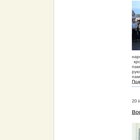
нар
кро
пам
рук
пам
Под
20
Во