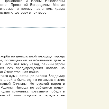
ы Прокопенко и Елены Николаевны
пения Пресвятой Богородицы. Многие
впервые, и потому настоятель храма
встретил детвору в притворе.
скорби на центральной площади города
ем, посвященный незабываемой дате –
т шесть лет тому назад, ранним утром
ния без предупреждения напала на
ая Отечественная война.
лава администрации района Владимир
 эта война была одним из самых тяжких
нашей Отчизны. Но русский народ в
Родины. Никогда не забудется подвиг
подвиг труженика, ковавшего победу в
ять об этом подвиге и передать ее