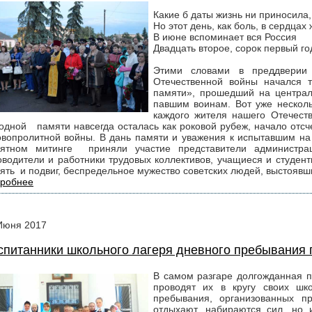
Какие б даты жизнь ни приносила,
Но этот день, как боль, в сердцах 
В июне вспоминает вся Россия
Двадцать второе, сорок первый г
Этими словами в преддверии
Отечественной войны начался т
памяти», прошедший на централ
павшим воинам. Вот уже несколь
каждого жителя нашего Отечеств
одной памяти навсегда осталась как роковой рубеж, начало отсч
вопролитной войны. В дань памяти и уважения к испытавшим на с
ятном митинге приняли участие представители администрац
оводители и работники трудовых коллективов, учащиеся и студент
ять и подвиг, беспредельное мужество советских людей, выстоявш
робнее
Июня
2017
спитанники школьного лагеря дневного пребывания 
В самом разгаре долгожданная п
проводят их в кругу своих шк
пребывания, организованных п
отдыхают, набираются сил, но 