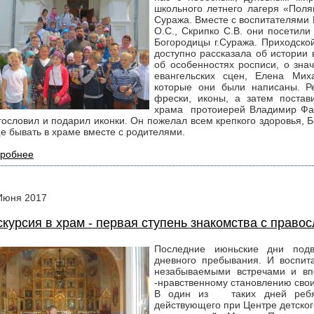
школьного летнего лагеря «По
Суража. Вместе с воспитателями 
О.С., Скрипко С.В. они посетил
Богородицы г.Суража. Приходско
доступно рассказала об истории 
об особенностях росписи, о зна
евангельских сцен, Елена Мих
которые они были написаны. Р
фрески, иконы, а затем постав
храма протоиерей Владимир Фара
гословил и подарил иконки. Он пожелал всем крепкого здоровья, 
е бывать в храме вместе с родителями.
робнее
Июня
2017
скурсия в храм - первая ступень знакомства с право
Последние июньские дни под
дневного пребывания. И воспит
незабываемыми встречами и вп
-нравственному становлению сво
В один из таких дней ребят
действующего при Центре детског