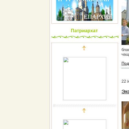
Патриархат
бла
чащ
Под
22
Эк