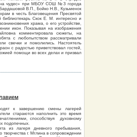
ляна чудес» при МБОУ СОШ №3 города
Бардашовой В.П., Бойко Н.В., Кузьменок
и храм в честь Благовещения Пресвятой
й библиотекарь Скок Е. М. интересно и
возникновения храма, о его устройстве,
чении икон. Показывая на изображения
айловна комментировала сюжеты, на
ебята с любопытством рассматривали
или свечки и помолились. Настоятель
он с радостью приветствовал гостей,
Божией помощи во всех делах и призвал
славием
водят к завершению смены лагерей
атели стараются наполнить это время
ечатлениями, способствуя духовному
их подопечных.
а из лагеря дневного пребывания,
о творчества г. Мглина в сопровождении