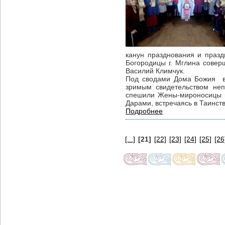
канун празднования и праз
Богородицы г. Мглина совер
Василий Климчук.
Под сводами Дома Божия в 
зримым свидетельством неп
спешили Жены-мироносицы к
Дарами, встречаясь в Таинст
Подробнее
[...]
[21]
[22]
[23]
[24]
[25]
[26