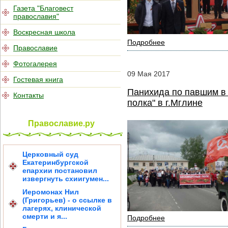
Газета "Благовест
православия"
Воскресная школа
Подробнее
Православие
Фотогалерея
09
Мая
2017
Гостевая книга
Панихида по павшим в 
Контакты
полка" в г.Мглине
Православие.ру
Церковный суд
Екатеринбургской
епархии постановил
извергнуть схиигумен...
Иеромонах Нил
(Григорьев) - о ссылке в
лагерях, клинической
смерти и я...
Подробнее