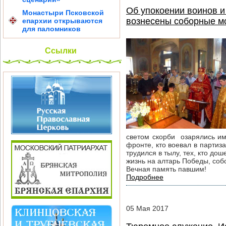
Об упокоении воинов и
Монастыри Псковской
вознесены соборные мо
епархии открываются
для паломников
Ссылки
светом скорби озарялись им
фронте, кто воевал в партиза
трудился в тылу, тех, кто до
жизнь на алтарь Победы, соб
Вечная память павшим!
Подробнее
05
Мая
2017