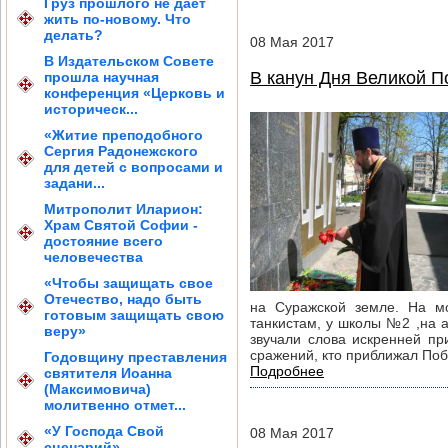
Груз прошлого не дает
жить по-новому. Что
делать?
08
Мая
2017
В Издательском Совете
В канун Дня Великой 
прошла научная
конференция «Церковь и
историческ...
«Житие преподобного
Сергия Радонежского
для детей с вопросами и
задани...
Митрополит Иларион:
Храм Святой Софии -
достояние всего
человечества
«Чтобы защищать свое
Отечество, надо быть
на Суражской земле. На мо
готовым защищать свою
танкистам, у школы №2 ,на а
веру»
звучали слова искренней пр
сражений, кто приближал Побе
Годовщину преставления
Подробнее
святителя Иоанна
(Максимовича)
молитвенно отмет...
«У Господа Свой
08
Мая
2017
сценарий»