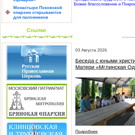
Божие благословение и Покро
Монастыри Псковской
епархии открываются
для паломников
Ссылки
03
Августа
2026
Беседа с юными христи
Матери «Мглинская Од
Подробнее