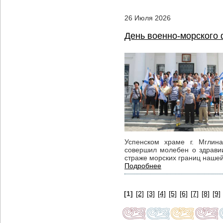
26
Июля
2026
День военно-морского
Успенском храме г. Мглина
совершил молебен о здравии
страже морских границ наше
Подробнее
[1]
[2]
[3]
[4]
[5]
[6]
[7]
[8]
[9]