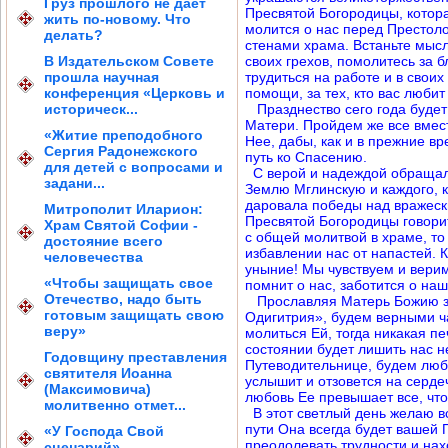
Груз прошлого не дает
Пресвятой Богородицы, котора
жить по-новому. Что
молится о нас перед Престоло
делать?
стенами храма. Встаньте мыс
В Издательском Совете
своих грехов, помолитесь за б
прошла научная
трудиться на работе и в свои
конференция «Церковь и
помощи, за тех, кто вас любит
историческ...
Празднество сего года будет
Матери. Пройдем же все вмес
«Житие преподобного
Нее, дабы, как и в прежние в
Сергия Радонежского
путь ко Спасению.
для детей с вопросами и
С верой и надеждой обращали
задани...
Землю Мглинскую и каждого, к
даровала победы над вражеск
Митрополит Иларион:
Пресвятой Богородицы говорит
Храм Святой Софии -
с общей молитвой в храме, т
достояние всего
избавлении нас от напастей. 
человечества
уныние! Мы чувствуем и верим
«Чтобы защищать свое
помнит о нас, заботится о на
Отечество, надо быть
Прославляя Матерь Божию за
готовым защищать свою
Одигитрия», будем верными ч
веру»
молиться Ей, тогда никакая п
состоянии будет лишить нас н
Годовщину преставления
Путеводительнице, будем люби
святителя Иоанна
услышит и отзовется на серде
(Максимовича)
любовь Ее превышает все, что
молитвенно отмет...
В этот светлый день желаю в
пути Она всегда будет вашей 
«У Господа Свой
преодолевать трудности и нах
сценарий»