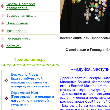
Газета "Благовест
православия"
Воскресная школа
Православие
Фотогалерея
постигающим азы Православия
Гостевая книга
Контакты
С любовью о Господе, б
Православие.ру
«Радуйся, Заступн
Церковный суд
Дорогие братья и сестры, жи
Екатеринбургской
Милостью Божией, благослове
епархии постановил
иконы Божией Матери «Мглинс
извергнуть схиигумен...
жизнеутверждающим для древ
Иеромонах Нил
Для каждого из нас – это ден
(Григорьев) - о ссылке в
заступничества и предстател
лагерях, клинической
распростирает Свой Честной
смерти и я...
Ежегодно,10 августа, праздн
украшаются великоторжестве