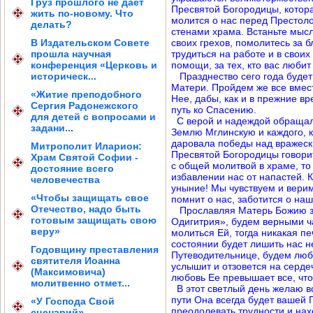
Груз прошлого не дает
Пресвятой Богородицы, котора
жить по-новому. Что
молится о нас перед Престоло
делать?
стенами храма. Встаньте мыс
В Издательском Совете
своих грехов, помолитесь за б
прошла научная
трудиться на работе и в свои
конференция «Церковь и
помощи, за тех, кто вас любит
историческ...
Празднество сего года будет
Матери. Пройдем же все вмес
«Житие преподобного
Нее, дабы, как и в прежние в
Сергия Радонежского
путь ко Спасению.
для детей с вопросами и
С верой и надеждой обращали
задани...
Землю Мглинскую и каждого, к
даровала победы над вражеск
Митрополит Иларион:
Пресвятой Богородицы говорит
Храм Святой Софии -
с общей молитвой в храме, т
достояние всего
избавлении нас от напастей. 
человечества
уныние! Мы чувствуем и верим
«Чтобы защищать свое
помнит о нас, заботится о на
Отечество, надо быть
Прославляя Матерь Божию за
готовым защищать свою
Одигитрия», будем верными ч
веру»
молиться Ей, тогда никакая п
состоянии будет лишить нас н
Годовщину преставления
Путеводительнице, будем люби
святителя Иоанна
услышит и отзовется на серде
(Максимовича)
любовь Ее превышает все, что
молитвенно отмет...
В этот светлый день желаю в
пути Она всегда будет вашей 
«У Господа Свой
преодолевать трудности и нах
сценарий»