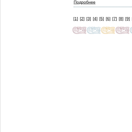
Подробнее
[1]
[2]
[3]
[4]
[5]
[6]
[7]
[8]
[9]