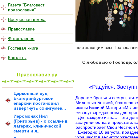
Газета "Благовест
православия"
Воскресная школа
Православие
Фотогалерея
постигающим азы Православия
Гостевая книга
Контакты
С любовью о Господе, б
Православие.ру
«Радуйся, Заступн
Церковный суд
Дорогие братья и сестры, жи
Екатеринбургской
Милостью Божией, благослове
епархии постановил
иконы Божией Матери «Мглинс
извергнуть схиигумен...
жизнеутверждающим для древ
Иеромонах Нил
Для каждого из нас – это ден
(Григорьев) - о ссылке в
заступничества и предстател
лагерях, клинической
распростирает Свой Честной
смерти и я...
Ежегодно,10 августа, праздн
украшаются великоторжестве