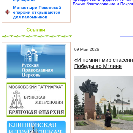
Божие благословение и Покро
Монастыри Псковской
епархии открываются
для паломников
Ссылки
09
Мая
2026
«И помнит мир спасен
Победы во Мглине