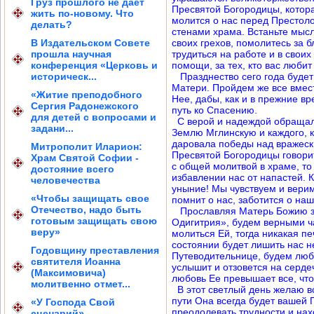
Груз прошлого не дает
Пресвятой Богородицы, котора
жить по-новому. Что
молится о нас перед Престоло
делать?
стенами храма. Встаньте мыс
В Издательском Совете
своих грехов, помолитесь за б
прошла научная
трудиться на работе и в свои
конференция «Церковь и
помощи, за тех, кто вас любит
историческ...
Празднество сего года будет
Матери. Пройдем же все вмес
«Житие преподобного
Нее, дабы, как и в прежние в
Сергия Радонежского
путь ко Спасению.
для детей с вопросами и
С верой и надеждой обращали
задани...
Землю Мглинскую и каждого, к
даровала победы над вражеск
Митрополит Иларион:
Пресвятой Богородицы говорит
Храм Святой Софии -
с общей молитвой в храме, т
достояние всего
избавлении нас от напастей. 
человечества
уныние! Мы чувствуем и верим
«Чтобы защищать свое
помнит о нас, заботится о на
Отечество, надо быть
Прославляя Матерь Божию за
готовым защищать свою
Одигитрия», будем верными ч
веру»
молиться Ей, тогда никакая п
состоянии будет лишить нас н
Годовщину преставления
Путеводительнице, будем люби
святителя Иоанна
услышит и отзовется на серде
(Максимовича)
любовь Ее превышает все, что
молитвенно отмет...
В этот светлый день желаю в
пути Она всегда будет вашей 
«У Господа Свой
преодолевать трудности и нах
сценарий»