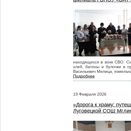
находящихся в зоне СВО. Со
хлеб, батоны и булочки в п
Васильевич Милица, измельча
Подробнее
19
Февраля
2026
«Дорога к храму: путе
Луговецкой СОШ Мглин