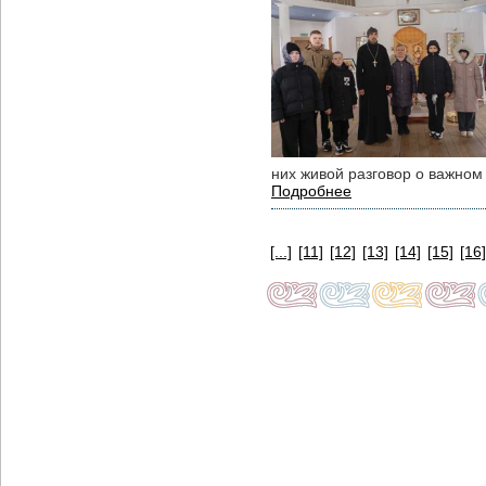
них живой разговор о важном 
Подробнее
[...]
[11]
[12]
[13]
[14]
[15]
[16]