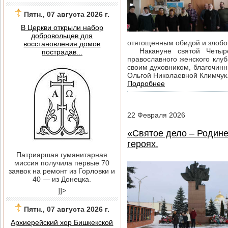
Пятн., 07 августа 2026 г.
В Церкви открыли набор
добровольцев для
отягощенным обидой и злобой
восстановления домов
Накануне святой Четыред
пострадав...
православного женского клу
своим духовником, благочин
Ольгой Николаевной Климчук
Подробнее
22
Февраля
2026
«Святое дело – Родине
героях.
Патриаршая гуманитарная
миссия получила первые 70
заявок на ремонт из Горловки и
40 — из Донецка.
]]>
Пятн., 07 августа 2026 г.
Архиерейский хор Бишкекской