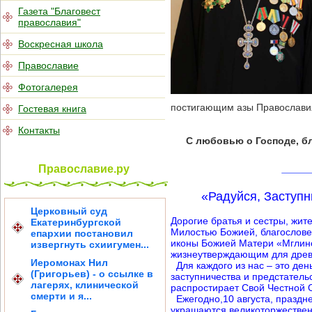
Газета "Благовест
православия"
Воскресная школа
Православие
Фотогалерея
постигающим азы Православия
Гостевая книга
Контакты
С любовью о Господе, б
Православие.ру
«Радуйся, Заступн
Церковный суд
Дорогие братья и сестры, жи
Екатеринбургской
Милостью Божией, благослове
епархии постановил
иконы Божией Матери «Мглинс
извергнуть схиигумен...
жизнеутверждающим для древ
Иеромонах Нил
Для каждого из нас – это ден
(Григорьев) - о ссылке в
заступничества и предстател
лагерях, клинической
распростирает Свой Честной
смерти и я...
Ежегодно,10 августа, праздн
украшаются великоторжестве