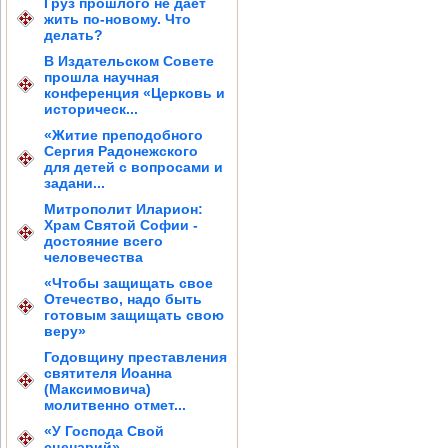
Груз прошлого не дает
жить по-новому. Что
делать?
В Издательском Совете
прошла научная
конференция «Церковь и
историческ...
«Житие преподобного
Сергия Радонежского
для детей с вопросами и
задани...
Митрополит Иларион:
Храм Святой Софии -
достояние всего
человечества
«Чтобы защищать свое
Отечество, надо быть
готовым защищать свою
веру»
Годовщину преставления
святителя Иоанна
(Максимовича)
молитвенно отмет...
«У Господа Свой
сценарий»