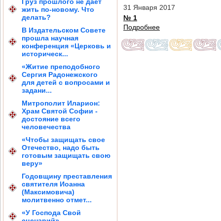
Груз прошлого не дает
31 Января 2017
жить по-новому. Что
делать?
№ 1
Подробнее
В Издательском Совете
прошла научная
конференция «Церковь и
историческ...
«Житие преподобного
Сергия Радонежского
для детей с вопросами и
задани...
Митрополит Иларион:
Храм Святой Софии -
достояние всего
человечества
«Чтобы защищать свое
Отечество, надо быть
готовым защищать свою
веру»
Годовщину преставления
святителя Иоанна
(Максимовича)
молитвенно отмет...
«У Господа Свой
сценарий»