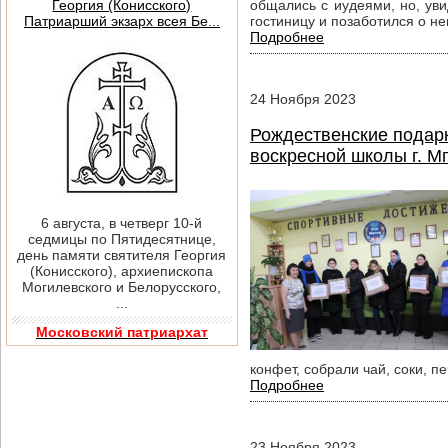
Георгия (Конисского)
общались с иудеями, но, уви
Патриарший экзарх всея Бе...
гостиницу и позаботился о н
Подробнее
24
Ноября
2023
Рождественские подарк
воскресной школы г. М
6 августа, в четверг 10-й
седмицы по Пятидесятнице,
день памяти святителя Георгия
(Конисского), архиепископа
Могилевского и Белорусского,
...
Московский патриархат
конфет, собрали чай, соки, п
Подробнее
23
Ноября
2023