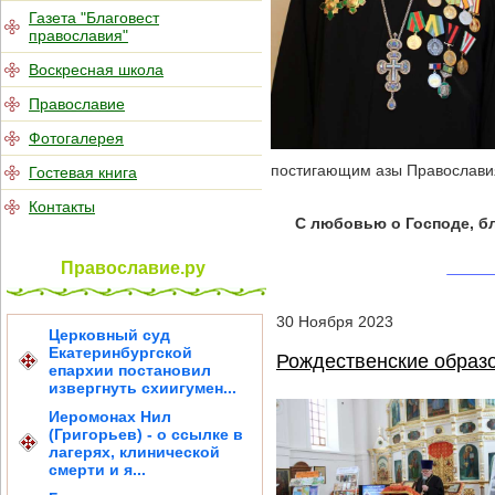
Газета "Благовест
православия"
Воскресная школа
Православие
Фотогалерея
постигающим азы Православия
Гостевая книга
Контакты
С любовью о Господе, б
Православие.ру
30
Ноября
2023
Церковный суд
Екатеринбургской
Рождественские образо
епархии постановил
извергнуть схиигумен...
Иеромонах Нил
(Григорьев) - о ссылке в
лагерях, клинической
смерти и я...