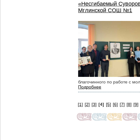
«Несгибаемый Суворов 
Мглинской СОШ №1
благочинного по работе с м
Подробнее
[1]
[2]
[3]
[4]
[5]
[6]
[7]
[8]
[9]