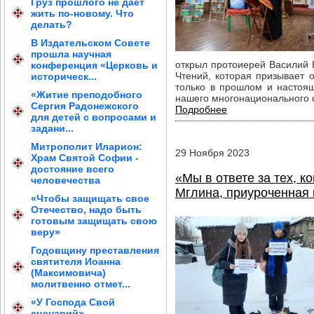
Груз прошлого не дает
жить по-новому. Что
делать?
В Издательском Совете
прошла научная
открыл протоиерей Василий 
конференция «Церковь и
Чтений, которая призывает 
историческ...
только в прошлом и настоящ
«Житие преподобного
нашего многонационального 
Сергия Радонежского
Подробнее
для детей с вопросами и
задани...
Митрополит Иларион:
29
Ноября
2023
Храм Святой Софии -
достояние всего
«Мы в ответе за тех, к
человечества
Мглина, приуроченная
«Чтобы защищать свое
Отечество, надо быть
готовым защищать свою
веру»
Годовщину преставления
святителя Иоанна
(Максимовича)
молитвенно отмет...
«У Господа Свой
сценарий»